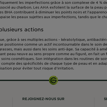
ifiquement les imperfections grâce à son complexe de 4 % d
socié au charbon. Les AHA exfolient la surface de la peau po
les BHA contribuent à diminuer les points noirs et l'apparenc
apaise les peaux sujettes aux imperfections, tandis que le ch
plusieurs actions
que, grâce à ses multiples actions – kératolytique, antibactér
, se positionne comme un actif incontournable dans le soin d
rasses, mais aussi dans les soins anti-âge. Sa capacité à amél
sant peau neuve au sens propre comme au figuré, en fait un f
 soins cosmétiques. Son intégration dans les routines de soi
 compte des spécificités de chaque type de peau et en adap
isation pour éviter tout risque d'irritation.
REJOIGNEZ-NOUS SUR
S