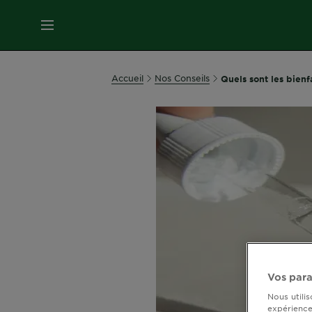
MENU
SOINS
Accueil
Nos Conseils
Quels sont les bienfa
VISAGE
SOINS
CHEVEUX
COLORATION
SOLAIRE
Vos para
SERVICES
Nous utili
&
expérience 