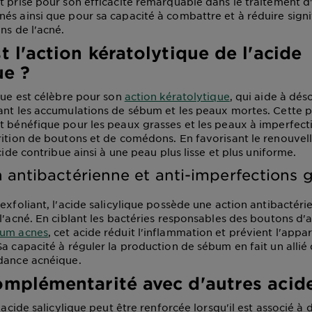
t prisé pour son efficacité remarquable dans le traitement d
és ainsi que pour sa capacité à combattre et à réduire sign
ns de l'acné.
t l'action kératolytique de l'acide
ue ?
ique est célèbre pour son
action kératolytique
, qui aide à dés
ant les accumulations de sébum et les peaux mortes. Cette p
t bénéfique pour les peaux grasses et les peaux à imperfecti
rition de boutons et de comédons. En favorisant le renouve
acide contribue ainsi à une peau plus lisse et plus uniforme.
 antibactérienne et anti-imperfections 
exfoliant, l'acide salicylique possède une action antibactéri
 l'acné. En ciblant les bactéries responsables des boutons d
ium acnes
, cet acide réduit l'inflammation et prévient l'appar
Sa capacité à réguler la production de sébum en fait un allié
dance acnéique.
omplémentarité avec d'autres acid
l'acide salicylique peut être renforcée lorsqu'il est associé à 