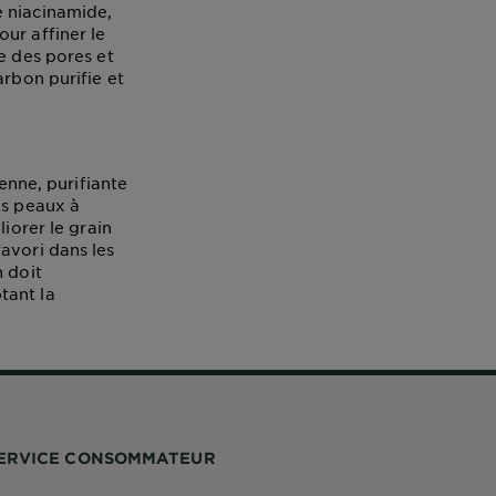
e niacinamide,
ur affiner le
e des pores et
arbon purifie et
ienne, purifiante
es peaux à
iorer le grain
avori dans les
n doit
tant la
ERVICE CONSOMMATEUR