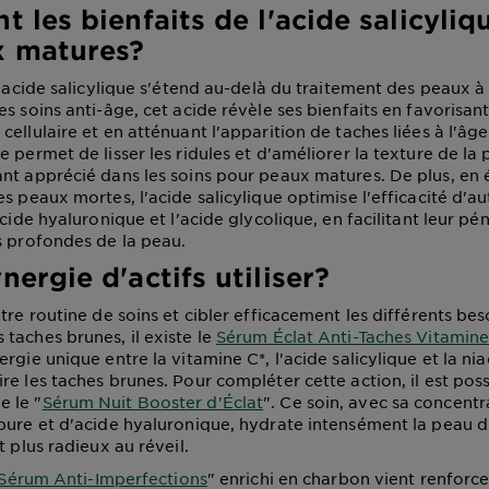
t les bienfaits de l'acide salicyli
x matures?
 l'acide salicylique s'étend au-delà du traitement des peaux 
s soins anti-âge, cet acide révèle ses bienfaits en favorisant
ellulaire et en atténuant l'apparition de taches liées à l'âge
 permet de lisser les ridules et d'améliorer la texture de la 
nt apprécié dans les soins pour peaux matures. De plus, en 
s peaux mortes, l'acide salicylique optimise l'efficacité d'aut
acide hyaluronique et l'acide glycolique, en facilitant leur pé
s profondes de la peau.
nergie d'actifs utiliser?
tre routine de soins et cibler efficacement les différents be
taches brunes, il existe le
Sérum Éclat Anti-Taches Vitamine
rgie unique entre la vitamine C*, l'acide salicylique et la ni
e les taches brunes. Pour compléter cette action, il est possi
 le "
Sérum Nuit Booster d'Éclat
". Ce soin, avec sa concentr
pure et d'acide hyaluronique, hydrate intensément la peau du
t plus radieux au réveil.
Sérum Anti-Imperfections
" enrichi en charbon vient renforce