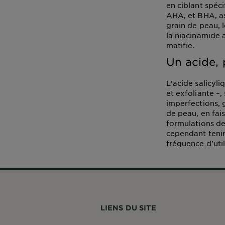
en ciblant spéc
AHA, et BHA, as
grain de peau, 
la niacinamide 
matifie.
Un acide, 
L'acide salicyli
et exfoliante –
imperfections, g
de peau, en fai
formulations de
cependant tenir
fréquence d'util
LIENS DU SITE