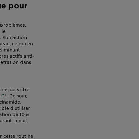
que pour
à problèmes.
 le
. Son action
peau, ce qui en
éliminant
res actifs anti-
nétration dans
soins de votre
 C
*. Ce soin,
acinamide,
ble d’utiliser
ation de 10 %
rant la nuit,
r cette routine