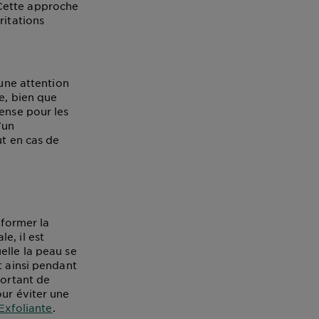
 Cette approche
ritations
 une attention
e, bien que
ense pour les
'un
ut en cas de
sformer la
e, il est
elle la peau se
t ainsi pendant
portant de
our éviter une
Exfoliante
.