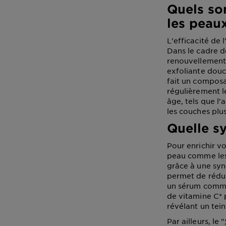
Quels son
les peau
L'efficacité de
Dans le cadre de
renouvellement c
exfoliante douce
fait un composa
régulièrement le
âge, tels que l'
les couches plu
Quelle sy
Pour enrichir vo
peau comme les 
grâce à une syne
permet de réduir
un sérum comme
de vitamine C* 
révélant un tein
Par ailleurs, le "