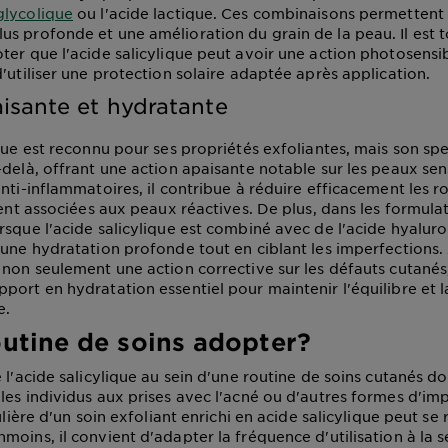
glycolique
ou l'acide lactique. Ces combinaisons permettent
s profonde et une amélioration du grain de la peau. Il est t
er que l'acide salicylique peut avoir une action photosensibil
'utiliser une protection solaire adaptée après application.
isante et hydratante
ique est reconnu pour ses propriétés exfoliantes, mais son sp
-delà, offrant une action apaisante notable sur les peaux sen
nti-inflammatoires, il contribue à réduire efficacement les r
uvent associées aux peaux réactives. De plus, dans les formul
rsque l'acide salicylique est combiné avec de l'acide hyalur
 une hydratation profonde tout en ciblant les imperfections. 
 non seulement une action corrective sur les défauts cutanés
port en hydratation essentiel pour maintenir l'équilibre et l
e.
outine de soins adopter?
 l'acide salicylique au sein d'une routine de soins cutanés do
les individus aux prises avec l'acné ou d'autres formes d'imp
gulière d'un soin exfoliant enrichi en acide salicylique peut se 
oins, il convient d'adapter la fréquence d'utilisation à la sen