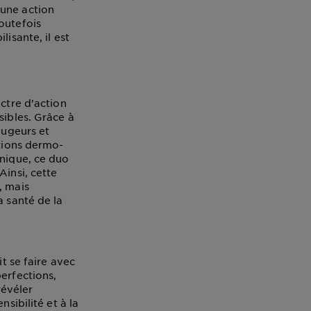
 une action
outefois
isante, il est
ectre d'action
sibles. Grâce à
ougeurs et
ations dermo-
onique, ce duo
Ainsi, cette
, mais
a santé de la
it se faire avec
erfections,
révéler
sibilité et à la