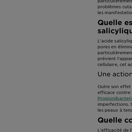
particulièremen
problèmes cutan
les manifestatio
Quelle es
salicyliq
L'acide salicyl
pores en élimin
particulièremen
prévient l'appa
cellulaire, cet 
Une action
Outre son effet 
efficace contre
Propionibacter
imperfections. 
les peaux à ten
Quelle c
L'efficacité de 