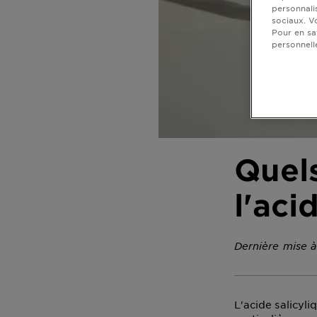
personnali
DIAGNOSTICS
sociaux. V
Pour en sa
NOS
personnell
ENGAGEMENTS
Explorer
Au coeur
de
Quels
l'ingrédient
Garnier x
l'aci
Gisele
Bündchen
Notre
Dernière mise à
magazine
L'acide salicyl