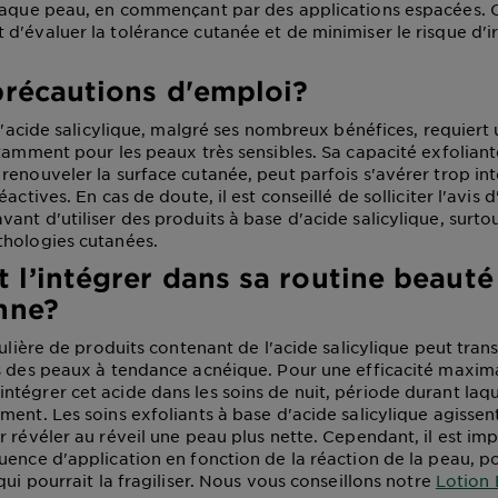
chaque peau, en commençant par des applications espacées.
d'évaluer la tolérance cutanée et de minimiser le risque d'ir
précautions d'emploi?
 l'acide salicylique, malgré ses nombreux bénéfices, requiert
otamment pour les peaux très sensibles. Sa capacité exfoliant
renouveler la surface cutanée, peut parfois s'avérer trop int
actives. En cas de doute, il est conseillé de solliciter l'avis d
ant d'utiliser des produits à base d'acide salicylique, surto
thologies cutanées.
l’intégrer dans sa routine beauté
nne?
gulière de produits contenant de l'acide salicylique peut tran
s des peaux à tendance acnéique. Pour une efficacité maximal
tégrer cet acide dans les soins de nuit, période durant laqu
ment. Les soins exfoliants à base d'acide salicylique agissen
r révéler au réveil une peau plus nette. Cependant, il est im
uence d'application en fonction de la réaction de la peau, p
qui pourrait la fragiliser. Nous vous conseillons notre
Lotion 