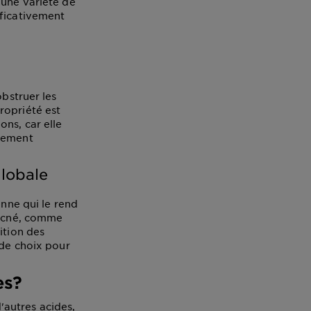
'une variété de
ificativement
obstruer les
ropriété est
ons, car elle
llement
globale
enne qui le rend
'acné, comme
ition des
 de choix pour
es?
d'autres acides,