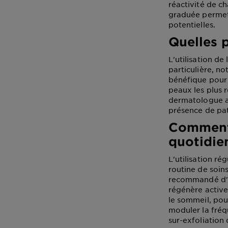
réactivité de 
graduée permet 
potentielles.
Quelles 
L'utilisation de
particulière, n
bénéfique pour 
peaux les plus ré
dermatologue av
présence de pa
Comment 
quotidie
L'utilisation ré
routine de soin
recommandé d'in
régénère active
le sommeil, pou
moduler la fréq
sur-exfoliation 