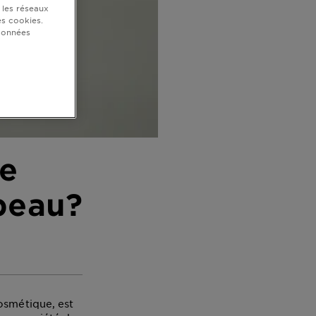
 les réseaux
s cookies.
 données
de
 peau?
osmétique, est