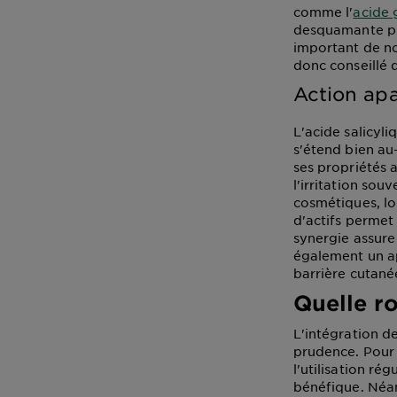
comme l'
acide 
desquamante plu
important de not
donc conseillé d
Action apa
L'acide salicyl
s'étend bien au
ses propriétés a
l'irritation so
cosmétiques, lo
d'actifs permet
synergie assure
également un ap
barrière cutané
Quelle r
L'intégration de
prudence. Pour 
l'utilisation ré
bénéfique. Néanm