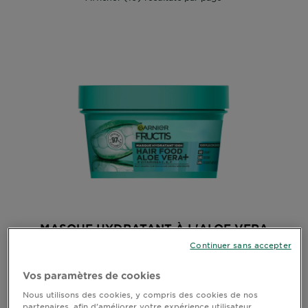
DIAGNOSTICS
NOS
ENGAGEMENTS
Explorer
Au coeur
de
l'ingrédient
Garnier x
Gisele
Bündchen
Notre
MASQUE HYDRATANT À L'ALOE VERA
magazine
Continuer sans accepter
Voir tous les avis
4.7051 sur 5 étoiles basé sur les avis
Vos paramètres de cookies
Nous utilisons des cookies, y compris des cookies de nos
APERÇU RAPIDE
partenaires, afin d’améliorer votre expérience utilisateur,