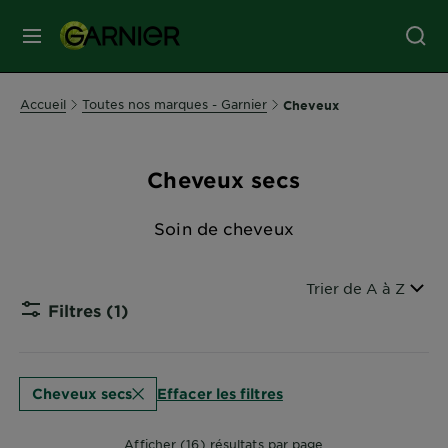
MENU
SOINS
Accueil
Toutes nos marques - Garnier
Cheveux
VISAGE
Cheveux secs
SOINS
CHEVEUX
Soin de cheveux
COLORATION
Filtrer par
Trier de A à Z
Filtres
(1)
CLOSE SU
SOLAIRE
Effacer les filtres
Cheveux secs
SERVICES
&
Afficher (16) résultats par page