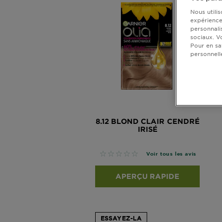
DIAGNOSTICS
Nous utili
expérience 
personnali
NOS
sociaux. V
ENGAGEMENTS
Pour en sa
personnell
Explorer
Au coeur
de
8.12 BLOND CLAIR CENDRÉ
l'ingrédient
IRISÉ
Garnier x
Gisele
No reviews
Voir tous les avis
Bündchen
Notre
magazine
APERÇU RAPIDE
ESSAYEZ-LA