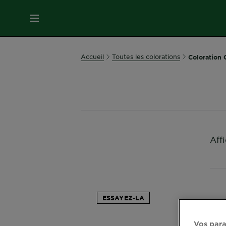
MENU
SOINS
Accueil
Toutes les colorations
Coloration 
VISAGE
SOINS
CHEVEUX
Aff
COLORATION
SOLAIRE
ESSAYEZ-LA
SERVICES
&
Vos para