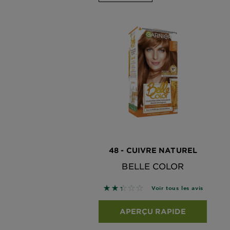
48 - CUIVRE NATUREL
BELLE COLOR
2.4167 sur 5 étoiles basé sur les
Voir tous les avis
APERÇU RAPIDE