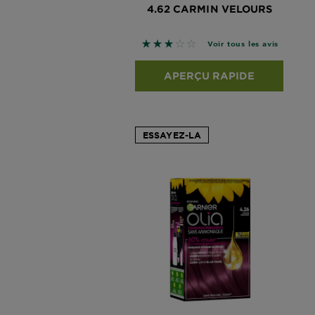
4.62 CARMIN VELOURS
3 sur 5 étoiles basé sur les avis
Voir tous les avis
APERÇU RAPIDE
ESSAYEZ-LA