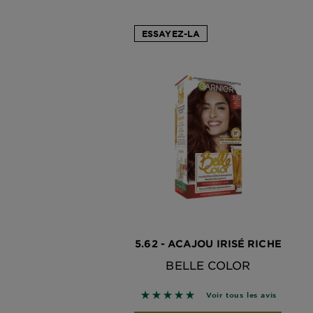
ESSAYEZ-LA
5.62 - ACAJOU IRISÉ RICHE
BELLE COLOR
5 sur 5 étoiles basé sur les avis
Voir tous les avis