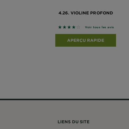
4.26. VIOLINE PROFOND
4 sur 5 étoiles basé sur les avis
Voir tous les avis
APERÇU RAPIDE
LIENS DU SITE