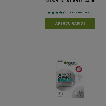
SÉRUM ÉCLAT ANTI-TACHE
4.4767 sur 5 étoiles basé sur le
Voir tous les avis
APERÇU RAPIDE