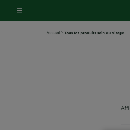
MENU
SOINS
Accueil
Tous les produits soin du visage
VISAGE
SOINS
CHEVEUX
COLORATION
SOLAIRE
Aff
SERVICES
&