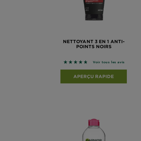
NETTOYANT 3 EN 1 ANTI-
POINTS NOIRS
4.7426 sur 5 étoiles basé sur le
Voir tous les avis
APERÇU RAPIDE