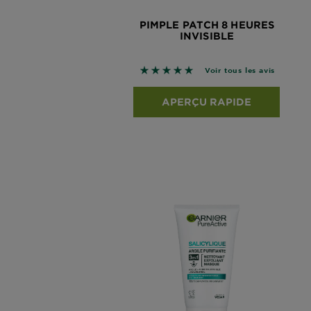
PIMPLE PATCH 8 HEURES
INVISIBLE
5 sur 5 étoiles basé sur les avis
Voir tous les avis
APERÇU RAPIDE