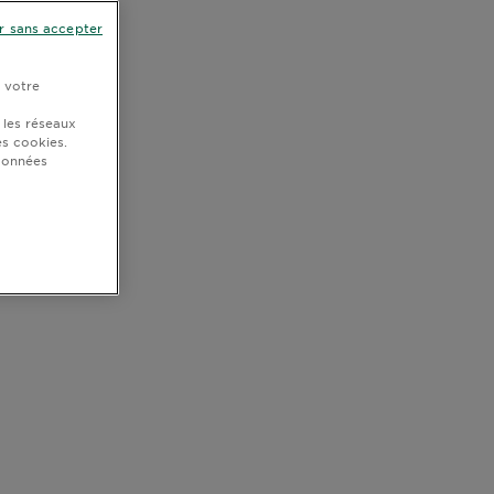
r sans accepter
r votre
 les réseaux
s cookies.
 données