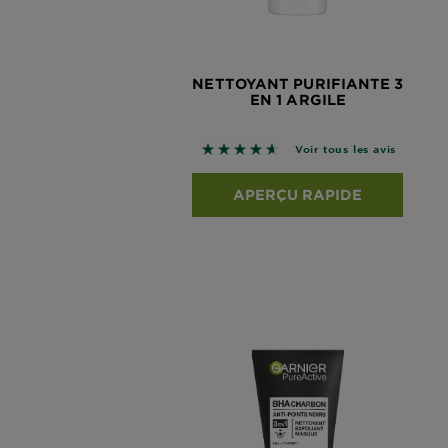
NETTOYANT PURIFIANTE 3
EN 1 ARGILE
4.6667 sur 5 étoiles basé sur le
Voir tous les avis
APERÇU RAPIDE