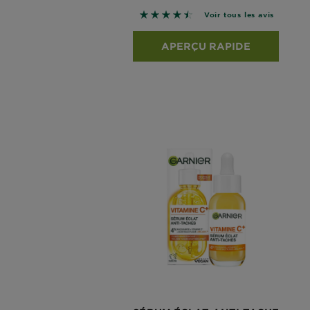
4.4832 sur 5 étoiles basé sur le
Voir tous les avis
APERÇU RAPIDE