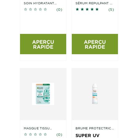
SOIN HYDRATANT
SÉRUM REPULPANT &
No reviews
4.8 sur 5 étoiles basé sur 
LIQUIDE QUOTIDIEN À
RÉPARATEUR
(0)
(5)
L’HYALURON
HYALURON
APERÇU
APERÇU
RAPIDE
RAPIDE
MASQUE TISSU
BRUME PROTECTRICE
No reviews
BOOSTER
VISAGE À L'ACIDE
(0)
SUPER UV
D'HYDRATATION
HYALURONIQUE FPS