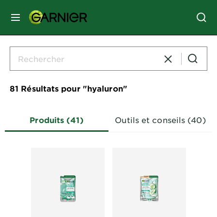
MENU
SOINS
VISAGE
81 Résultats pour​ "hyaluron"
SOINS
CHEVEUX
Produits (41)
Outils et conseils (40)
COLORATION
SOLAIRE
SERVICES
&