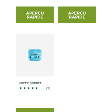
APERÇU
APERÇU
RAPIDE
RAPIDE
CRÈME SORBET
4.4 sur 5 étoiles basé sur les avis
HYDRATANTE
(5)