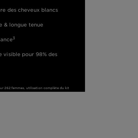
re des cheveux blancs
e & longue tenue
3
lance
visible pour 98% des
r 262 femmes, utilisation complète du kit