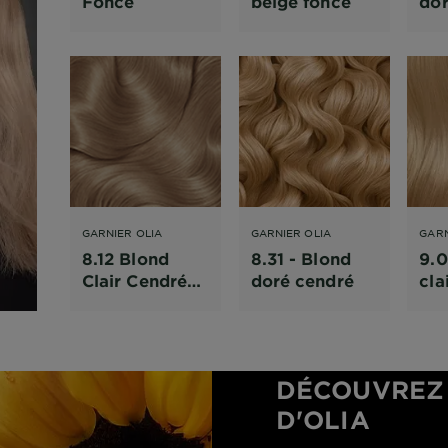
Foncé
beige foncé
do
GARNIER OLIA
GARNIER OLIA
GARN
8.12 Blond
8.31 - Blond
9.0
Clair Cendré
doré cendré
cla
Irisé
DÉCOUVREZ 
D'OLIA