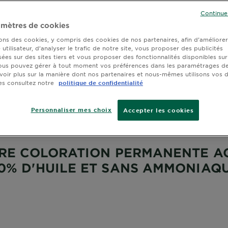
ans
Continue
mètres de cookies
sons des cookies, y compris des cookies de nos partenaires, afin d’améliore
utilisateur, d’analyser le trafic de notre site, vous proposer des publicités
sées sur des sites tiers et vous proposer des fonctionnalités disponibles sur
ous pouvez gérer à tout moment vos préférences dans les paramétrages de
voir plus sur la manière dont nos partenaires et nous-mêmes utilisons vos
es consultez notre
politique de confidentialité
Personnaliser mes choix
Accepter les cookies
ÈRE COLORATION PERMANENTE AC
0% D'HUILE ET SANS AMMONIAQ