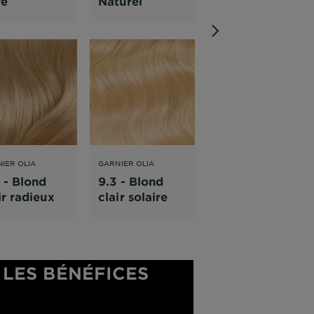
ré
Naturel
très clair
IER OLIA
GARNIER OLIA
GARNIER OLIA
 - Blond
9.3 - Blond
10.1 - Blond
ir radieux
clair solaire
Polaire Ultra
Clair
LES BÉNÉFICES