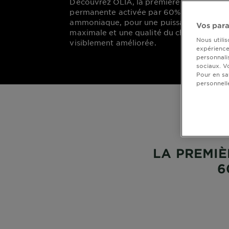
Découvrez OLIA, la première coloration
2
permanente activée par 60% d'huile
et s
ammoniaque, pour une puissance couleur
Vos para
maximale et une qualité du cheveu
Nous utili
visiblement améliorée.
expérience 
personnali
sociaux. V
Pour en sa
personnell
LA PREMI
6