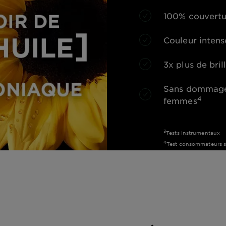
100% couvertu
Couleur intens
3x plus de bril
Sans dommage 
4
femmes
3
Tests Instrumentaux
4
Test consommateurs su