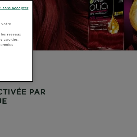
r sans accepter
r votre
 les réseaux
s cookies.
 données
TIVÉE PAR
UE