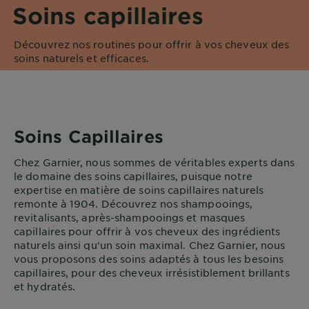
Soins capillaires
DIAGNOSTICS
NOS
Découvrez nos routines pour offrir à vos cheveux des
ENGAGEMENTS
soins naturels et efficaces.
Explorer
Au coeur
Soins Capillaires
de
l'ingrédient
Chez Garnier, nous sommes de véritables experts dans
Garnier x
le domaine des soins capillaires, puisque notre
expertise en matière de soins capillaires naturels
Gisele
remonte à 1904. Découvrez nos shampooings,
Bündchen
revitalisants, après-shampooings et masques
Notre
capillaires pour offrir à vos cheveux des ingrédients
magazine
naturels ainsi qu'un soin maximal. Chez Garnier, nous
vous proposons des soins adaptés à tous les besoins
capillaires, pour des cheveux irrésistiblement brillants
et hydratés.