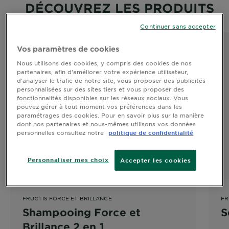
DÉCOUVREZ LES PRODUITS
Continuer sans accepter
Vos paramètres de cookies
Nous utilisons des cookies, y compris des cookies de nos
partenaires, afin d’améliorer votre expérience utilisateur,
d’analyser le trafic de notre site, vous proposer des publicités
personnalisées sur des sites tiers et vous proposer des
fonctionnalités disponibles sur les réseaux sociaux. Vous
pouvez gérer à tout moment vos préférences dans les
paramétrages des cookies. Pour en savoir plus sur la manière
dont nos partenaires et nous-mêmes utilisons vos données
personnelles consultez notre
politique de confidentialité
Personnaliser mes choix
Accepter les cookies
FRUCTIS FORCE ET BRILLANCE
FR
Shampooing Force et
S
Brillance 2 en 1