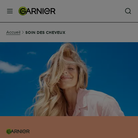
MENU
SOINS
Accueil
SOIN DES CHEVEUX
VISAGE
SOINS
CHEVEUX
COLORATION
SOLAIRE
SERVICES
&