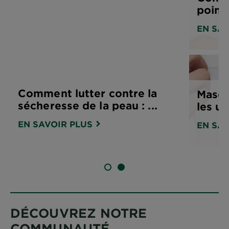
points
EN SAV
Comment lutter contre la
Masqu
sécheresse de la peau : ...
les ut
EN SAVOIR PLUS
EN SAV
DIAPOSITIVE 1
DIAPOSITIVE 2
DÉCOUVREZ NOTRE
COMMUNAUTÉ