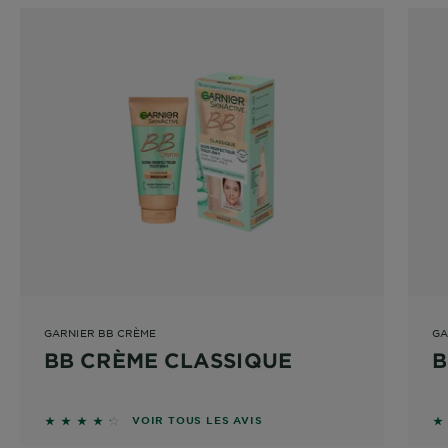
GARNIER BB CRÈME
GA
BB CRÈME CLASSIQUE
B
4.1667 sur 5 étoiles basé sur les avis
3.
VOIR TOUS LES AVIS