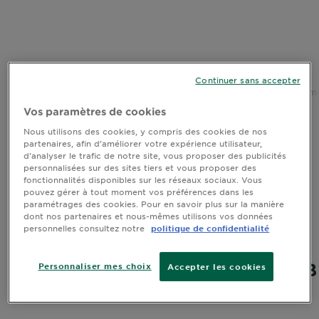
DIAGNOSTICS
NOS
ENGAGEMENTS
Continuer sans accepter
Accueil
Toutes nos marques - Garnier
Soin du visage
BB Crèm
Explorer
Vos paramètres de cookies
Au coeur
Nous utilisons des cookies, y compris des cookies de nos
Découvrez la nouvelle BB crème soin
partenaires, afin d’améliorer votre expérience utilisateur,
de
d’analyser le trafic de notre site, vous proposer des publicités
perfecteur tout en 1 !
l'ingrédient
personnalisées sur des sites tiers et vous proposer des
Garnier x
fonctionnalités disponibles sur les réseaux sociaux. Vous
Enrichie en Acide Hyaluronique et en
pouvez gérer à tout moment vos préférences dans les
Gisele
paramétrages des cookies. Pour en savoir plus sur la manière
Aloe Vera, sa nouvelle formule laisse
Bündchen
dont nos partenaires et nous-mêmes utilisons vos données
Notre
respirer la peau.
personnelles consultez notre
politique de confidentialité
magazine
DÉCOUVREZ NOTRE GAMME BB
Personnaliser mes choix
Accepter les cookies
CRÈME