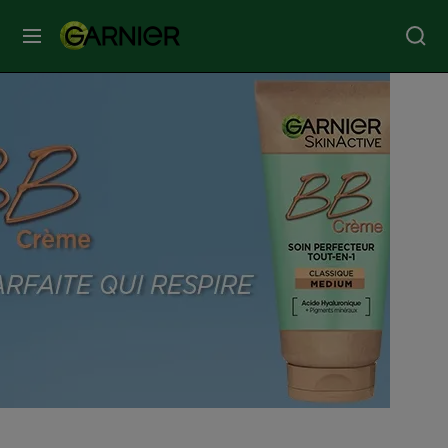
MENU
SOINS
VISAGE
SOINS
CHEVEUX
COLORATION
SOLAIRE
SERVICES
&