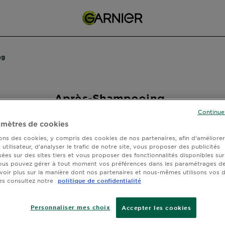
ng
Après-Shampooing
Continue
mètres de cookies
icher (19) résultats par page
sons des cookies, y compris des cookies de nos partenaires, afin d’améliore
utilisateur, d’analyser le trafic de notre site, vous proposer des publicités
sées sur des sites tiers et vous proposer des fonctionnalités disponibles sur
ous pouvez gérer à tout moment vos préférences dans les paramétrages de
voir plus sur la manière dont nos partenaires et nous-mêmes utilisons vos
ESSAYEZ-LA
es consultez notre
politique de confidentialité
Personnaliser mes choix
Accepter les cookies