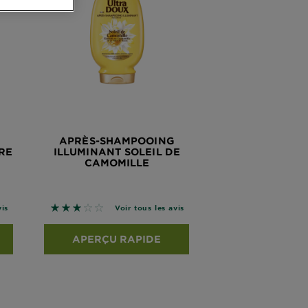
APRÈS-SHAMPOOING
RE
ILLUMINANT SOLEIL DE
CAMOMILLE
é sur les avis
3 sur 5 étoiles basé sur les avis
vis
Voir tous les avis
APERÇU RAPIDE