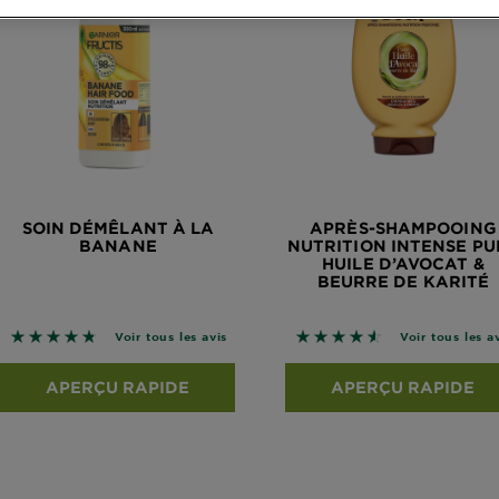
SOIN DÉMÊLANT À LA
APRÈS-SHAMPOOING
BANANE
NUTRITION INTENSE PU
HUILE D’AVOCAT &
BEURRE DE KARITÉ
4.7386 sur 5 étoiles basé sur les avis
4.5946 sur 5 étoiles bas
Voir tous les avis
Voir tous les a
APERÇU RAPIDE
APERÇU RAPIDE