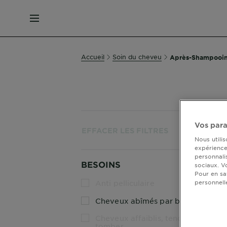
MENU
Accueil
Soin du cheveu
Après-Shampooi
Vos para
Aff
EFFACER LES FILTRES
Nous utili
expérience 
personnali
BESOINS
sociaux. V
Pour en sa
personnell
Anti pelliculaire
Cheveux abîmés par besoins
Cheveux affaiblis, tendance à
tomber