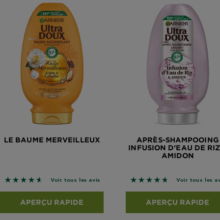
LE BAUME MERVEILLEUX
APRÈS-SHAMPOOING
INFUSION D’EAU DE RIZ
AMIDON
4.6667 sur 5 étoiles basé sur les avis
4.7279 sur 5 étoiles bas
Voir tous les avis
Voir tous les a
APERÇU RAPIDE
APERÇU RAPIDE