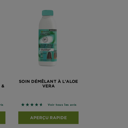
SOIN DÉMÊLANT À L'ALOE
 &
VERA
é sur les avis
4.6561 sur 5 étoiles basé sur les avis
vis
Voir tous les avis
APERÇU RAPIDE