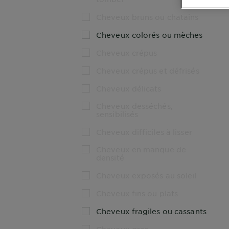
Cheveux bruns ou chatains
Cheveux colorés ou mèches
Cheveux crépus
Cheveux crépus et défrisés
Cheveux délicats
Cheveux desséchés,
sensibilisés
Cheveux difficiles à lisser
Cheveux en manque de
densité
Cheveux exposés au soleil
Cheveux fins ou plats
Cheveux fragiles ou cassants