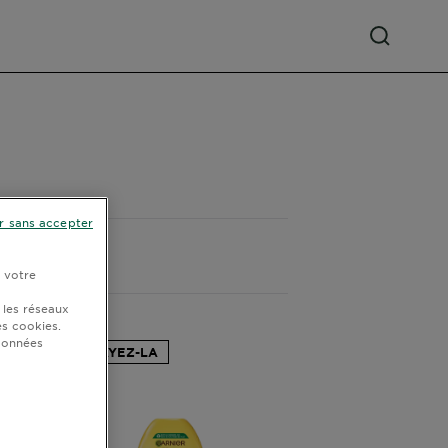
r sans accepter
r votre
 les réseaux
s cookies.
 données
ESSAYEZ-LA