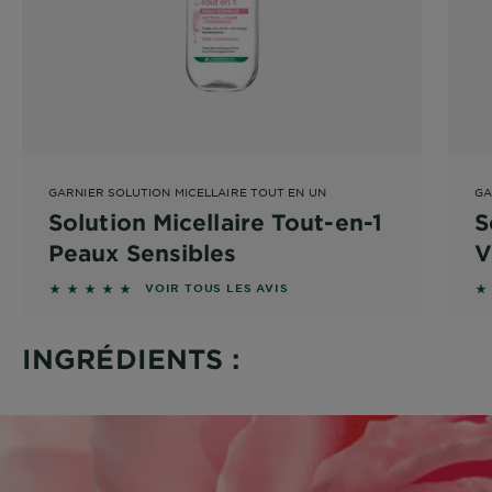
GARNIER SOLUTION MICELLAIRE TOUT EN UN
GA
Solution Micellaire Tout-en-1
S
Peaux Sensibles
V
5 sur 5 étoiles basé sur les avis
4.
VOIR TOUS LES AVIS
INGRÉDIENTS :