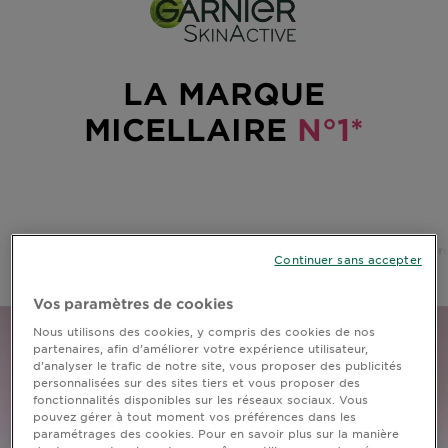
DIAGNOSTICS
NOS
ENGAGEMENTS
LA MARQUE
MICELLAIRE
N°1*
Explorer
Au coeur
de
l'ingrédient
Accueil
Toutes nos marques - Garnier
Soin du visage
Micellair
Garnier x
Continuer sans accepter
Gisele
Bündchen
Vos paramètres de cookies
Notre
Nous utilisons des cookies, y compris des cookies de nos
magazine
partenaires, afin d’améliorer votre expérience utilisateur,
d’analyser le trafic de notre site, vous proposer des publicités
personnalisées sur des sites tiers et vous proposer des
fonctionnalités disponibles sur les réseaux sociaux. Vous
pouvez gérer à tout moment vos préférences dans les
paramétrages des cookies. Pour en savoir plus sur la manière