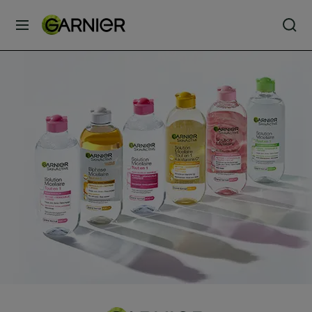
MENU
SOINS
VISAGE
SOINS
CHEVEUX
COLORATION
SOLAIRE
SERVICES
&