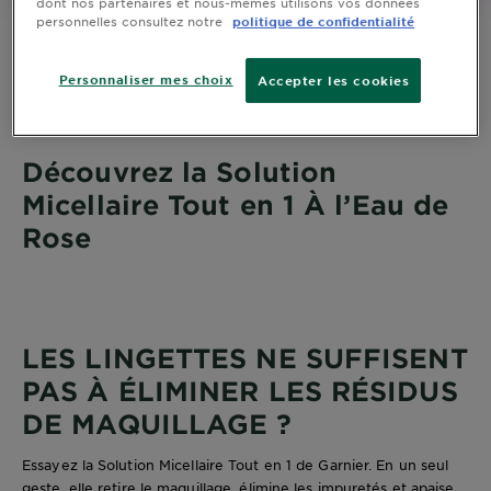
dont nos partenaires et nous-mêmes utilisons vos données
personnelles consultez notre
politique de confidentialité
Personnaliser mes choix
Accepter les cookies
Découvrez la Solution
Micellaire Tout en 1 À l’Eau de
Rose
LES LINGETTES NE SUFFISENT
PAS À ÉLIMINER LES RÉSIDUS
DE MAQUILLAGE ?
Essayez la Solution Micellaire Tout en 1 de Garnier. En un seul
geste, elle retire le maquillage, élimine les impuretés et apaise