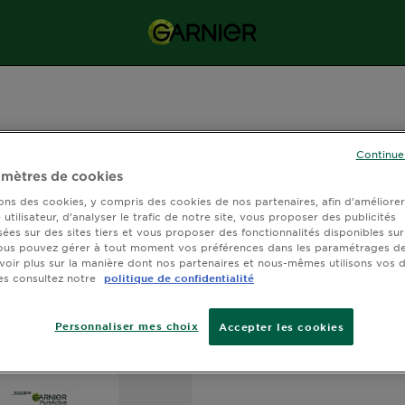
Continue
mètres de cookies
sons des cookies, y compris des cookies de nos partenaires, afin d’améliore
utilisateur, d’analyser le trafic de notre site, vous proposer des publicités
Produits (2)
Outils et conseils (12)
sées sur des sites tiers et vous proposer des fonctionnalités disponibles sur
ous pouvez gérer à tout moment vos préférences dans les paramétrages de
voir plus sur la manière dont nos partenaires et nous-mêmes utilisons vos
es consultez notre
politique de confidentialité
Personnaliser mes choix
Accepter les cookies