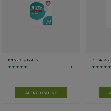
DIAGNOSTICS
NOS
ENGAGEMENTS
Explorer
Au coeur
de
PIMPLE PATCH ULTRA
PIMPLE PATCH
l'ingrédient
Garnier x
5 sur 5 étoiles basé sur les avis
5 sur 5 ét
(1)
Gisele
Bündchen
Notre
magazine
APERÇU RAPIDE