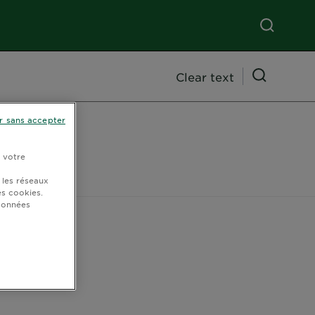
Clear text
r sans accepter
r votre
 les réseaux
s cookies.
 données