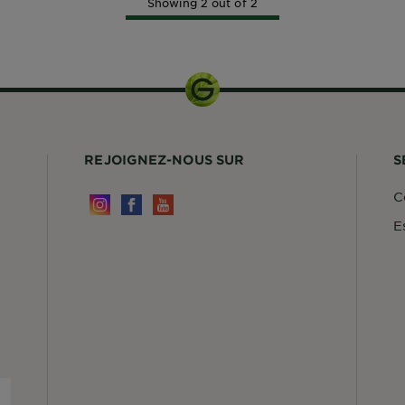
Showing 2 out of 2
REJOIGNEZ-NOUS SUR
S
C
E