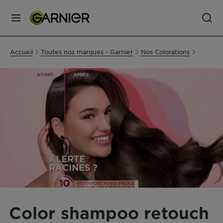
MENU
SOINS
Accueil
Toutes nos marques - Garnier
Nos Colorations
VISAGE
SOINS
CHEVEUX
COLORATION
SOLAIRE
SERVICES
Color shampoo retouch
&