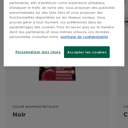
UNE GAMME SENSATIONNELLE
partenaires, afin d’améliorer votre expérience utilisateur,
d’analyser le trafic de notre site, vous proposer des publicités
personnalisées sur des sites tiers et vous proposer des
fonctionnalités disponibles sur les réseaux sociaux. Vous
ESSAYEZ-LA
E
pouvez gérer à tout moment vos préférences dans les
paramétrages des cookies. Pour en savoir plus sur la manière
dont nos partenaires et nous-mêmes utilisons vos données
personnelles consultez notre
politique de confidentialité
Personnaliser mes choix
Accepter les cookies
COLOR SHAMPOO RETOUCH
CO
Noir
C