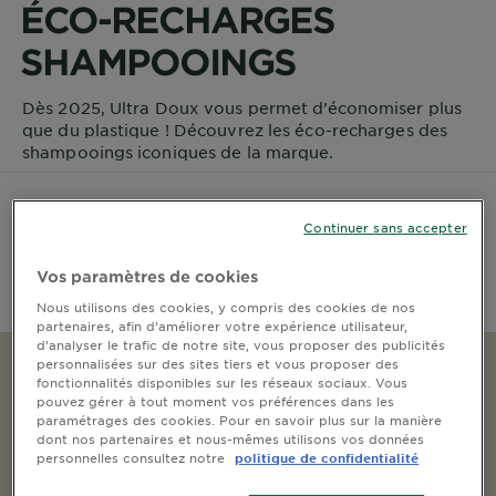
ÉCO-RECHARGES
DIAGNOSTICS
SHAMPOOINGS
NOS
ENGAGEMENTS
Dès 2025, Ultra Doux vous permet d’économiser plus
que du plastique ! Découvrez les éco-recharges des
shampooings iconiques de la marque.
Explorer
Au coeur
Continuer sans accepter
de
POURQUOI CHOISIR NOS
l'ingrédient
Vos paramètres de cookies
Garnier x
ÉCO-RECHARGES ?
Gisele
Nous utilisons des cookies, y compris des cookies de nos
partenaires, afin d’améliorer votre expérience utilisateur,
Bündchen
d’analyser le trafic de notre site, vous proposer des publicités
Notre
personnalisées sur des sites tiers et vous proposer des
magazine
fonctionnalités disponibles sur les réseaux sociaux. Vous
pouvez gérer à tout moment vos préférences dans les
paramétrages des cookies. Pour en savoir plus sur la manière
dont nos partenaires et nous-mêmes utilisons vos données
personnelles consultez notre
politique de confidentialité