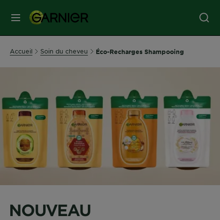
MENU
SOINS
Accueil
Soin du cheveu
Éco-Recharges Shampooing
VISAGE
SOINS
CHEVEUX
COLORATION
SOLAIRE
SERVICES
NOUVEAU
&