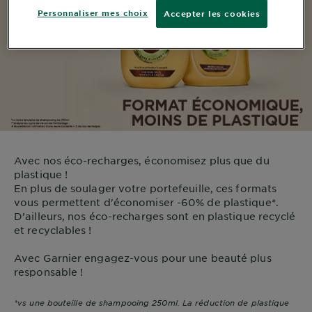
Personnaliser mes choix
Accepter les cookies
Avec nos éco-recharges, économisez plus que du
plastique !
En plus de soulager votre portefeuille, ces formats
vous permettent d'économiser -60% de plastique*.
D’ailleurs, nos éco-recharges sont en plastique recyclé
et recyclables !
Avec Garnier engagez-vous pour une beauté plus
responsable !
*vs une bouteille de shampooing 250ml. La réduction de plastique