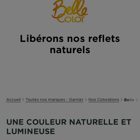
DIAGNOSTICS
NOS
ENGAGEMENTS
Libérons nos reflets
Explorer
naturels
Au coeur
de
l'ingrédient
Garnier x
Gisele
Bündchen
Notre
Accueil
Toutes nos marques - Garnier
Nos Colorations
Belle C
magazine
UNE COULEUR NATURELLE ET
LUMINEUSE