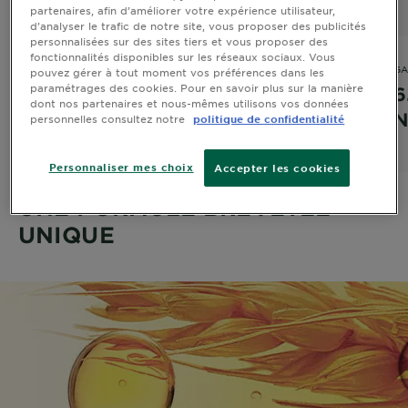
partenaires, afin d’améliorer votre expérience utilisateur,
d’analyser le trafic de notre site, vous proposer des publicités
personnalisées sur des sites tiers et vous proposer des
fonctionnalités disponibles sur les réseaux sociaux. Vous
GARNIER BELLE COLOR
GA
pouvez gérer à tout moment vos préférences dans les
paramétrages des cookies. Pour en savoir plus sur la manière
83 – Blond Clair Doré Naturel
6
dont nos partenaires et nous-mêmes utilisons vos données
N
personnelles consultez notre
politique de confidentialité
4 sur 5 étoiles basé sur les avis
VOIR TOUS LES AVIS
Personnaliser mes choix
Accepter les cookies
UNE FORMULE BREVETÉE
UNIQUE