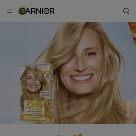
MENU
SOINS
VISAGE
SOINS
CHEVEUX
COLORATION
SOLAIRE
SERVICES
&