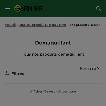
MENU
SOINS
Accueil
Tous les produits soin du visage
Les produits Démaquill
VISAGE
Démaquillant
SOINS
CHEVEUX
Tous nos produits démaquillant
COLORATION
Filtrer par
Nouveau
Filtres
CLOSE 
SOLAIRE
Afficher (6) résultats par page
SERVICES
&