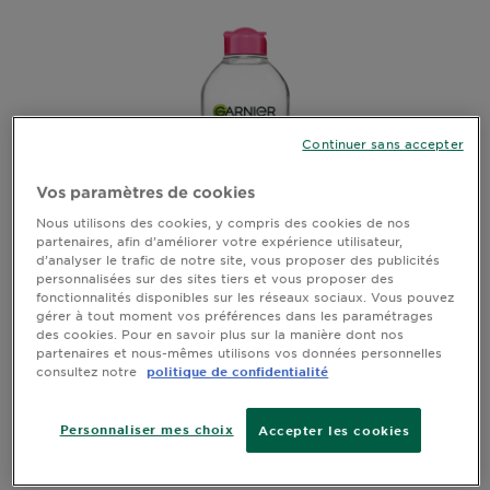
DIAGNOSTICS
NOS
ENGAGEMENTS
Continuer sans accepter
Explorer
Vos paramètres de cookies
Au coeur
Nous utilisons des cookies, y compris des cookies de nos
de
partenaires, afin d’améliorer votre expérience utilisateur,
l'ingrédient
d’analyser le trafic de notre site, vous proposer des publicités
Garnier x
personnalisées sur des sites tiers et vous proposer des
SOLUTION MICELLAIRE TOUT-EN-1 PEAUX
fonctionnalités disponibles sur les réseaux sociaux. Vous pouvez
Gisele
gérer à tout moment vos préférences dans les paramétrages
SENSIBLES
Bündchen
des cookies. Pour en savoir plus sur la manière dont nos
Notre
partenaires et nous-mêmes utilisons vos données personnelles
consultez notre
politique de confidentialité
magazine
Voir tous les avis
5 sur 5 étoiles basé sur les avis
Personnaliser mes choix
Accepter les cookies
APERÇU RAPIDE