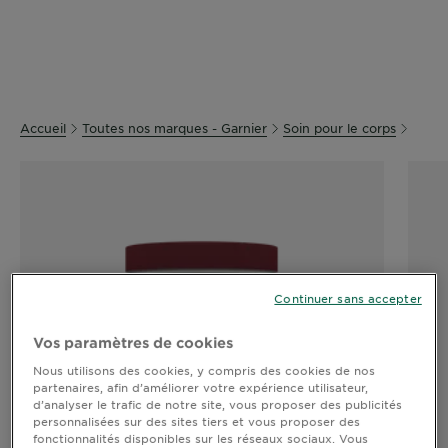
DIAGNOSTICS
NOS
ENGAGEMENTS
Accueil
Toutes nos marques - Garnier
Soin pour le corps
Explorer
Au coeur
de
l'ingrédient
Garnier x
Gisele
Continuer sans accepter
Bündchen
Notre
magazine
Vos paramètres de cookies
Nous utilisons des cookies, y compris des cookies de nos
partenaires, afin d’améliorer votre expérience utilisateur,
d’analyser le trafic de notre site, vous proposer des publicités
personnalisées sur des sites tiers et vous proposer des
fonctionnalités disponibles sur les réseaux sociaux. Vous