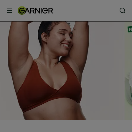
MENU
SOINS
VISAGE
SOINS
CHEVEUX
COLORATION
SOLAIRE
SERVICES
&