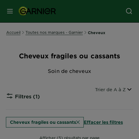
MENU
SOINS
Accueil
Toutes nos marques - Garnier
Cheveux
VISAGE
Cheveux fragiles ou cassants
SOINS
CHEVEUX
Soin de cheveux
COLORATION
Filtrer par
Trier de A à Z
Filtres
(1)
CLOSE SU
SOLAIRE
Effacer les filtres
Cheveux fragiles ou cassants
SERVICES
&
Afficher (5) résultats par page