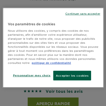
DIAGNOSTICS
ESSAYEZ-LA
NOS
Continuer sans accepter
ENGAGEMENTS
Vos paramètres de cookies
Nous utilisons des cookies, y compris des cookies de nos
partenaires, afin d’améliorer votre expérience utilisateur,
Explorer
d’analyser le trafic de notre site, vous proposer des publicités
personnalisées sur des sites tiers et vous proposer des
Au coeur
fonctionnalités disponibles sur les réseaux sociaux. Vous pouvez
de
gérer à tout moment vos préférences dans les paramétrages
des cookies. Pour en savoir plus sur la manière dont nos
l'ingrédient
partenaires et nous-mêmes utilisons vos données personnelles
Garnier x
consultez notre
politique de confidentialité
Gisele
Bündchen
Notre
Personnaliser mes choix
Accepter les cookies
SHAMPOOING TRÉSORS DE MIEL
magazine
Voir tous les avis
4.8276 sur 5 étoiles basé sur les avis
APERÇU RAPIDE