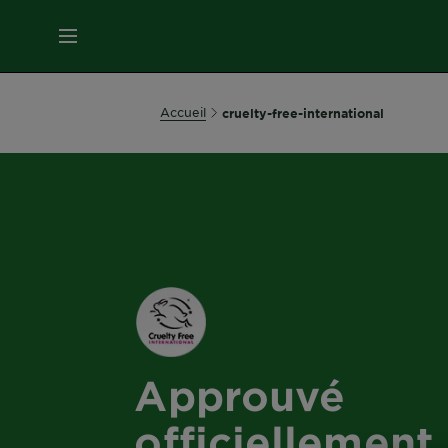
MENU
SOINS
Accueil
cruelty-free-international
VISAGE
SOINS
CHEVEUX
COLORATION
SOLAIRE
Approuvé
SERVICES
officiellement
&