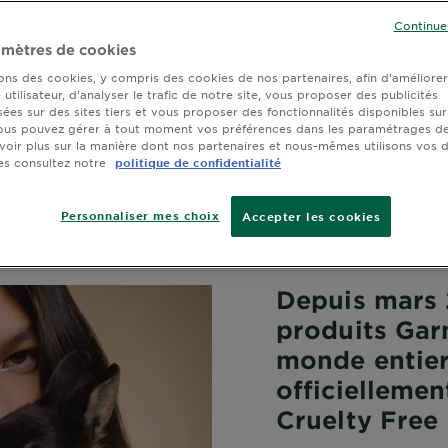
Continue
duits
mètres de cookies
sons des cookies, y compris des cookies de nos partenaires, afin d’améliore
utilisateur, d’analyser le trafic de notre site, vous proposer des publicités
sées sur des sites tiers et vous proposer des fonctionnalités disponibles sur
ous pouvez gérer à tout moment vos préférences dans les paramétrages de
voir plus sur la manière dont nos partenaires et nous-mêmes utilisons vos
es consultez notre
politique de confidentialité
Personnaliser mes choix
Accepter les cookies
Depuis mars 
produits Garn
monde entier
officielleme
Cruelty Free 