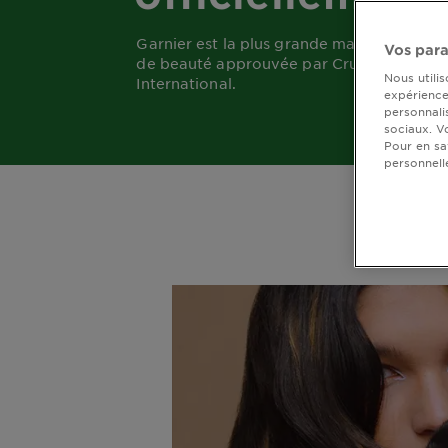
DIAGNOSTICS
Garnier est la plus grande marque de pro
Vos para
NOS
de beauté approuvée par Cruelty Free
Nous utili
International.
ENGAGEMENTS
expérience 
personnali
sociaux. V
Pour en sa
Explorer
personnell
Au coeur
de
l'ingrédient
Garnier x
Gisele
Bündchen
Notre
magazine