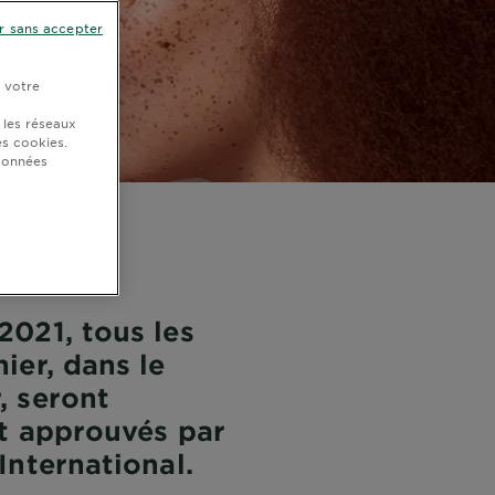
r sans accepter
r votre
 les réseaux
s cookies.
 données
2021, tous les
ier, dans le
, seront
nt approuvés par
International.