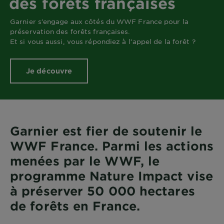
des forêts françaises
DIAGNOSTICS
Garnier s’engage aux côtés du WWF France pour la
NOS
préservation des forêts françaises.
ENGAGEMENTS
Et si vous aussi, vous répondiez à l’appel de la forêt ?
Je découvre
Explorer
Au coeur
de
l'ingrédient
Garnier x
Garnier est fier de soutenir le
Gisele
WWF France. Parmi les actions
Bündchen
menées par le WWF, le
Notre
magazine
programme Nature Impact vise
à préserver 50 000 hectares
de forêts en France.