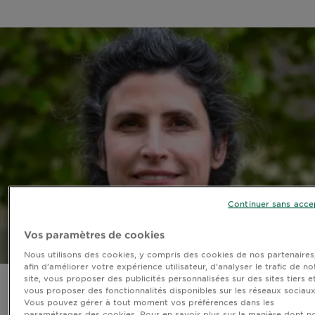
Continuer sans acce
Vos paramètres de cookies
Nous utilisons des cookies, y compris des cookies de nos partenaires
afin d’améliorer votre expérience utilisateur, d’analyser le trafic de no
site, vous proposer des publicités personnalisées sur des sites tiers e
vous proposer des fonctionnalités disponibles sur les réseaux sociaux
« C’est en rendant visibles ces liens entre nos gestes
Vous pouvez gérer à tout moment vos préférences dans les
quotidiens et l’état des forêts que nous pouvons
paramétrages des cookies. Pour en savoir plus sur la manière dont n