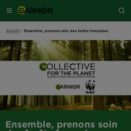
MENU
SOINS
Accueil
Ensemble, prenons soin des forêts françaises
VISAGE
SOINS
CHEVEUX
COLORATION
SOLAIRE
Ensemble, prenons soin
SERVICES
&