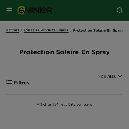
MENU
SOINS
Accueil
Tous Les Produits Solaire
Protection Solaire En Spray
VISAGE
Protection Solaire En Spray
SOINS
CHEVEUX
Filtrer par
Nouveau
COLORATION
Filtres
CLOSE 
SOLAIRE
Afficher (9) résultats par page
SERVICES
&