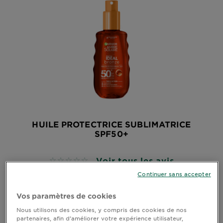
DIAGNOSTICS
NOS
ENGAGEMENTS
Explorer
Au coeur
de
l'ingrédient
HUILE PROTECTRICE SUBLIMATRICE
Garnier x
SPF50+
Gisele
Bündchen
Notre
Voir tous les avis
No reviews
magazine
Continuer sans accepter
APERÇU RAPIDE
Vos paramètres de cookies
Nous utilisons des cookies, y compris des cookies de nos
partenaires, afin d’améliorer votre expérience utilisateur,