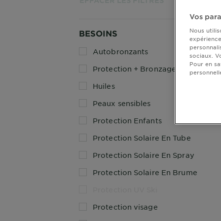
EFFACER LES FILTRES
Vos para
Nous utili
BESOINS
expérience 
personnali
Autobronzants
sociaux. V
Pour en sa
Protection + Bronzage
personnell
Huiles
Peaux sensibles
Protection Enfants
Protection Solaire En Tube
Protection Solaire En Spray
Protection Solaire En Brume
Protection UV Ski
Protection visage