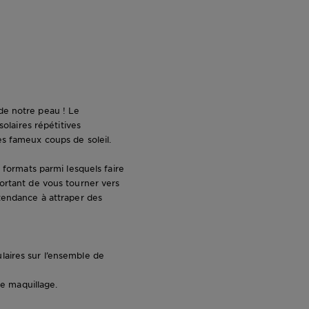
é de notre peau ! Le
solaires répétitives
es fameux coups de soleil.
 formats parmi lesquels faire
portant de vous tourner vers
 tendance à attraper des
laires sur l’ensemble de
re maquillage.