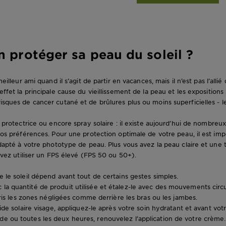
protéger sa peau du soleil ?
illeur ami quand il s’agit de partir en vacances, mais il n’est pas l’alli
fet la principale cause du vieillissement de la peau et les expositions 
ques de cancer cutané et de brûlures plus ou moins superficielles - l
 protectrice ou encore spray solaire : il existe aujourd’hui de nombreux
os préférences. Pour une protection optimale de votre peau, il est im
dapté à votre phototype de peau. Plus vous avez la peau claire et une
evez utiliser un FPS élevé (FPS 50 ou 50+).
 le soleil dépend avant tout de certains
gestes simples
.
la quantité de produit utilisée et étalez-le avec des mouvements circu
is les zones négligées comme derrière les bras ou les jambes.
luide solaire visage, appliquez-le après votre soin hydratant et avant vot
e ou toutes les deux heures, renouvelez l’application de votre crème.