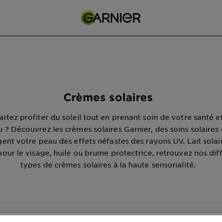
Crèmes solaires
itez profiter du soleil tout en prenant soin de votre santé et
 ? Découvrez les crèmes solaires Garnier, des soins solaires 
ent votre peau des effets néfastes des rayons UV. Lait solair
pour le visage, huile ou brume protectrice, retrouvez nos dif
types de crèmes solaires à la haute sensorialité.
icher (35) résultats par page