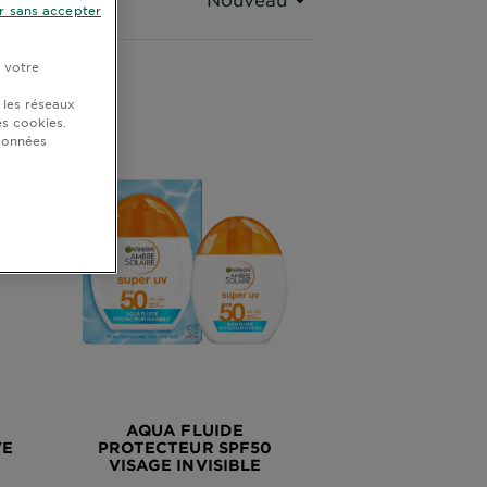
r sans accepter
r votre
 les réseaux
s cookies.
 données
AQUA FLUIDE
VE
PROTECTEUR SPF50
VISAGE INVISIBLE