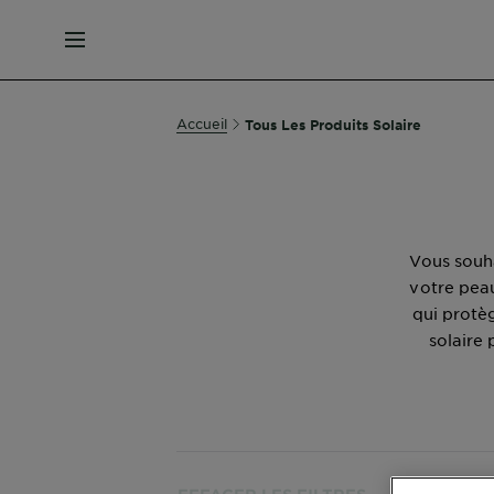
MENU
Accueil
Tous Les Produits Solaire
Vous souha
votre peau
qui protèg
solaire 
Aff