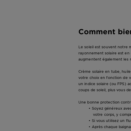
Comment bien 
Le soleil est souvent notre me
rayonnement solaire est en ef
augmentent également les ris
Crème solaire en tube, huile
votre choix en fonction de v
un indice solaire (ou FPS) a
coups de soleil, plus vous d
Une bonne protection contre
• Soyez généreux avec 
votre corps, y compr
• Si vous utilisez un f
• Après chaque baignad