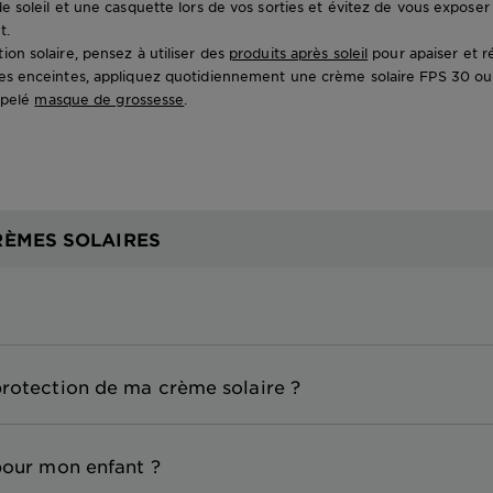
e soleil et une casquette lors de vos sorties et évitez de vous exposer
t.
ion solaire, pensez à utiliser des
produits après soleil
pour apaiser et r
es enceintes, appliquez quotidiennement une crème solaire FPS 30 ou 5
ppelé
masque de grossesse
.
RÈMES SOLAIRES
protection de ma crème solaire ?
pour mon enfant ?