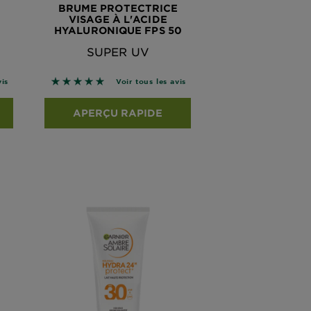
BRUME PROTECTRICE
VISAGE À L'ACIDE
HYALURONIQUE FPS 50
SUPER UV
 les avis
5 sur 5 étoiles basé sur les avis
vis
Voir tous les avis
APERÇU RAPIDE