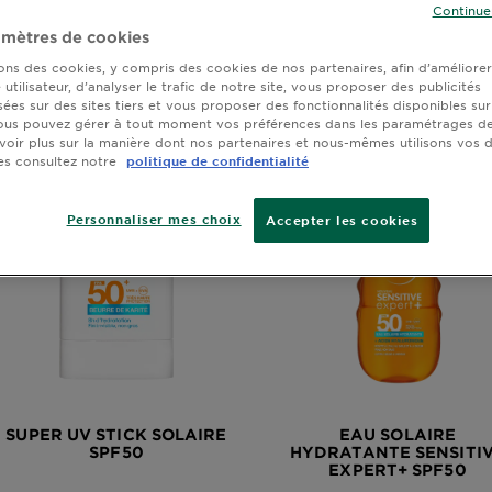
Continue
mètres de cookies
sons des cookies, y compris des cookies de nos partenaires, afin d’améliore
utilisateur, d’analyser le trafic de notre site, vous proposer des publicités
sées sur des sites tiers et vous proposer des fonctionnalités disponibles sur
ous pouvez gérer à tout moment vos préférences dans les paramétrages de
voir plus sur la manière dont nos partenaires et nous-mêmes utilisons vos
es consultez notre
politique de confidentialité
Personnaliser mes choix
Accepter les cookies
SUPER UV STICK SOLAIRE
EAU SOLAIRE
SPF50
HYDRATANTE SENSITI
EXPERT+ SPF50