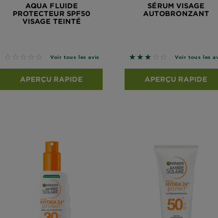
AQUA FLUIDE
SÉRUM VISAGE
PROTECTEUR SPF50
AUTOBRONZANT
VISAGE TEINTÉ
No reviews
3 sur 5 étoiles basé sur
Voir tous les avis
Voir tous les a
APERÇU RAPIDE
APERÇU RAPIDE