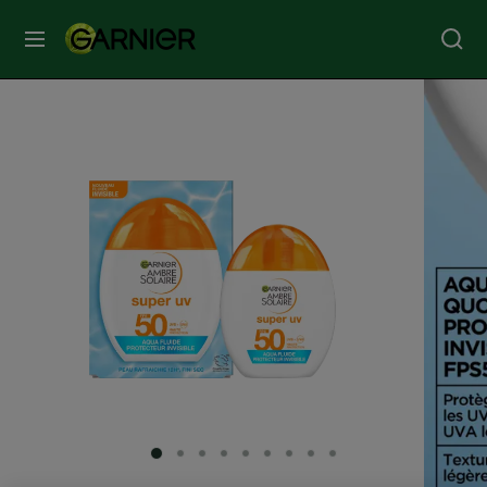
MENU
SOINS
VISAGE
SOINS
CHEVEUX
COLORATION
SOLAIRE
SERVICES
SLIDE 1
SLIDE 2
SLIDE 3
SLIDE 4
SLIDE 5
SLIDE 6
SLIDE 7
SLIDE 8
SLIDE 9
&