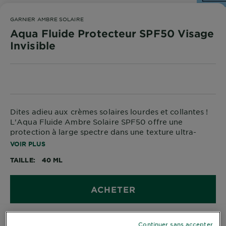
DIAGNOSTICS
GARNIER AMBRE SOLAIRE
NOS
Aqua Fluide Protecteur SPF50 Visage
ENGAGEMENTS
Invisible
Explorer
Au coeur
de
Dites adieu aux crèmes solaires lourdes et collantes !
l'ingrédient
L'Aqua Fluide Ambre Solaire SPF50 offre une
Garnier x
protection à large spectre dans une texture ultra-
Gisele
légère, absorbée en quelques secondes pour une
VOIR PLUS
Bündchen
fraîcheur immédiate pendant 12h* et un fini sec.
TAILLE
40 ML
Notre
Enrichi en Acide Hyaluronique, Silice et Perlite, il
hydrate et absorbe l'excès de sébum. Non gras, non
magazine
collant, sans traces blanches.
ACHETER
Continuer sans accepter