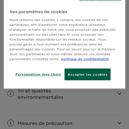
Information sur le produit
Vos paramètres de cookies
Nous utilisons des cookies, y compris des cookies de nos
CLOSE SUBPANEL
partenaires, afin d’améliorer votre expérience utilisateur,
d’analyser le trafic de notre site, vous proposer des publicités
personnalisées sur des sites tiers et vous proposer des
L'application
fonctionnalités disponibles sur les réseaux sociaux. Vous
pouvez gérer à tout moment vos préférences dans les
CLOSE SUBPANEL
paramétrages des cookies. Pour en savoir plus sur la manière
dont nos partenaires et nous-mêmes utilisons vos données
personnelles consultez notre
politique de confidentialité
Ingrédients
Personnaliser mes choix
Accepter les cookies
CLOSE SUBPANEL
Tri et qualités
environnementales
CLOSE SUBPANEL
Mesures de précaution