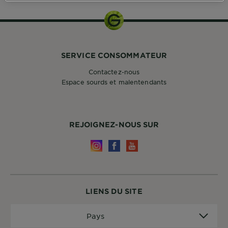
DIAGNOSTICS
NOS
ENGAGEMENTS
SERVICE CONSOMMATEUR
Contactez-nous
Explorer
Espace sourds et malentendants
Au coeur
de
l'ingrédient
REJOIGNEZ-NOUS SUR
Garnier x
Gisele
Bündchen
Notre
magazine
LIENS DU SITE
Pays
Pays