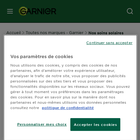
MENU
SOINS
Accueil
Toutes nos marques - Garnier
Nos soins solaires
VISAGE
Continuer sans accepter
Soin solaire
Vos paramètres de cookies
SOINS
Nous utilisons des cookies, y compris des cookies de nos
CHEVEUX
Tous nos produits soin solaire
partenaires, afin d’améliorer votre expérience utilisateur,
d’analyser le trafic de notre site, vous proposer des publicités
personnalisées sur des sites tiers et vous proposer des
fonctionnalités disponibles sur les réseaux sociaux. Vous pouvez
COLORATION
Filtrer par
Nouveau
gérer à tout moment vos préférences dans les paramétrages
Filtres
des cookies. Pour en savoir plus sur la manière dont nos
CLOSE 
partenaires et nous-mêmes utilisons vos données personnelles
consultez notre
politique de confidentialité
SOLAIRE
Afficher (0) résultats par page
Personnaliser mes choix
Accepter les cookies
SERVICES
&