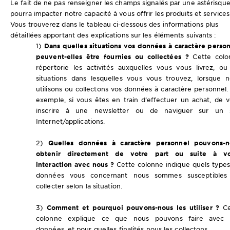
Le fait de ne pas renseigner les champs signalés par une astérisqu
pourra impacter notre capacité à vous offrir les produits et services
Vous trouverez dans le tableau ci-dessous des informations plus
détaillées apportant des explications sur les éléments suivants :
1)
Dans quelles situations vos données à caractère perso
peuvent-elles être fournies ou collectées ?
Cette colo
répertorie les activités auxquelles vous vous livrez, ou
situations dans lesquelles vous vous trouvez, lorsque 
utilisons ou collectons vos données à caractère personnel.
exemple, si vous êtes en train d’effectuer un achat, de 
inscrire à une newsletter ou de naviguer sur un s
Internet/applications.
2)
Quelles données à caractère personnel pouvons-n
obtenir directement de votre part ou suite à vo
interaction avec nous ?
Cette colonne indique quels type
données vous concernant nous sommes susceptibles
collecter selon la situation.
3)
Comment et pourquoi pouvons-nous les utiliser ?
Ce
colonne explique ce que nous pouvons faire avec 
données, et pour quelles finalités nous les collectons.