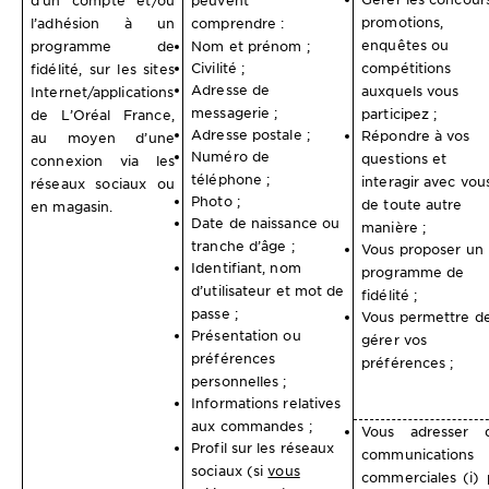
d’un compte et/ou
peuvent
promotions,
l’adhésion à un
comprendre :
enquêtes ou
programme de
Nom et prénom ;
Civilité ;
compétitions
fidélité, sur les sites
Adresse de
auxquels vous
Internet/applications
messagerie ;
participez ;
de L’Oréal France,
Adresse postale ;
Répondre à vos
au moyen d’une
Numéro de
questions et
connexion via les
téléphone ;
interagir avec vou
réseaux sociaux ou
Photo ;
de toute autre
en magasin.
Date de naissance ou
manière ;
tranche d’âge ;
Vous proposer un
Identifiant, nom
programme de
d’utilisateur et mot de
fidélité ;
passe ;
Vous permettre d
Présentation ou
gérer vos
préférences
préférences ;
personnelles ;
Informations relatives
aux commandes ;
Vous adresser 
Profil sur les réseaux
communications
sociaux (si
vous
commerciales (i) 