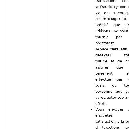
transactions con
la fraude (y comp
via des techniq
de profilage). Il 
précisé que n
utilisons une solut
fournie par 
prestataire 
service tiers afin
détecter tou
fraude et de n
assurer que 
paiement se
effectué par 
soins ou tou
personne que v
aurez autorisée à 
effet ;
Vous envoyer 
enquêtes 
satisfaction à la s
d’interactions a