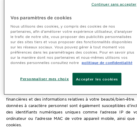
France est le « responsable du traitement ».
Continuer sans accepter
L’Oréal France, société en nom collectif, dont le siège social es
rue d’Alsace 92300 Levallois-Perret, est inscrite au Registr
Vos paramètres de cookies
Commerce et des Sociétés de Nanterre sous le numéro 919 434 8
Nous utilisons des cookies, y compris des cookies de nos
partenaires, afin d’améliorer votre expérience utilisateur, d’analyser
le trafic de notre site, vous proposer des publicités personnalisées
2. QU’EST-CE QU’UNE DONNÉE À CARACTÈRE PERSONNEL ?
sur des sites tiers et vous proposer des fonctionnalités disponibles
sur les réseaux sociaux. Vous pouvez gérer à tout moment vos
Les « données à caractère personnel » désignent toute informa
préférences dans les paramétrages des cookies. Pour en savoir plus
susceptible de vous identifier directement (par ex., votre nom
sur la manière dont nos partenaires et nous-mêmes utilisons vos
indirectement (par ex., par le biais de données pseudonymisées
données personnelles consultez notre
politique de confidentialité
qu’un identifiant unique). Cela signifie que les données à carac
personnel incluent des informations telles que des adres
Personnaliser mes choix
Accepter les cookies
postales/de messagerie, numéro de téléphone portable, n
d’utilisateur, photos de profil, préférences personnelles et habit
d’achat, des contenus générés par des utilisateurs, des donn
financières et des informations relatives à votre beauté/bien-être.
données à caractère personnel sont également susceptibles d’inc
des identifiants numériques uniques comme l’adresse IP de vo
ordinateur ou l’adresse MAC de votre appareil mobile, ainsi que
cookies.