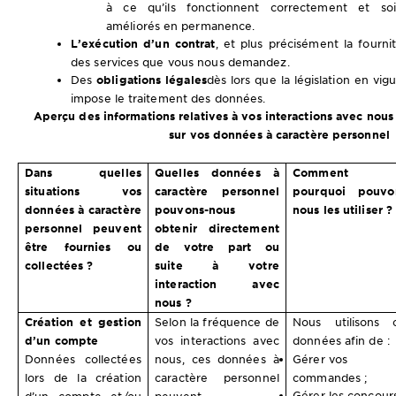
à ce qu’ils fonctionnent correctement et soi
améliorés en permanence.
L’exécution d’un contrat
, et plus précisément la fourni
des services que vous nous demandez.
Des
obligations légales
dès lors que la législation en vig
impose le traitement des données.
Aperçu des informations relatives à vos interactions avec nou
sur vos données à caractère personnel
Dans quelles
Quelles données à
Comment 
situations vos
caractère personnel
pourquoi pouvo
données à caractère
pouvons-nous
nous les utiliser ?
personnel peuvent
obtenir directement
être fournies ou
de votre part ou
collectées ?
suite à votre
interaction avec
nous ?
Création et gestion
Selon la fréquence de
Nous utilisons 
d’un compte
vos interactions avec
données afin de :
Données collectées
nous, ces données à
Gérer vos
lors de la création
caractère personnel
commandes ;
Gérer les concours