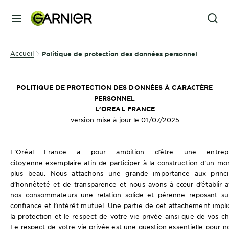
MENU
SOINS
Accueil
Politique de protection des données personnel
VISAGE
POLITIQUE DE PROTECTION DES DONNÉES À CARACTÈRE
SOINS
PERSONNEL
L’OREAL FRANCE
CHEVEUX
version mise à jour le 01/07/2025
COLORATION
L’Oréal France a pour ambition d’être une entrepr
citoyenne exemplaire afin de participer à la construction d’un m
plus beau. Nous attachons une grande importance aux princi
SOLAIRE
d’honnêteté et de transparence et nous avons à cœur d’établir 
nos consommateurs une relation solide et pérenne reposant su
confiance et l’intérêt mutuel. Une partie de cet attachement impl
SERVICES
la protection et le respect de votre vie privée ainsi que de vos ch
&
Le respect de votre vie privée est une question essentielle pour n