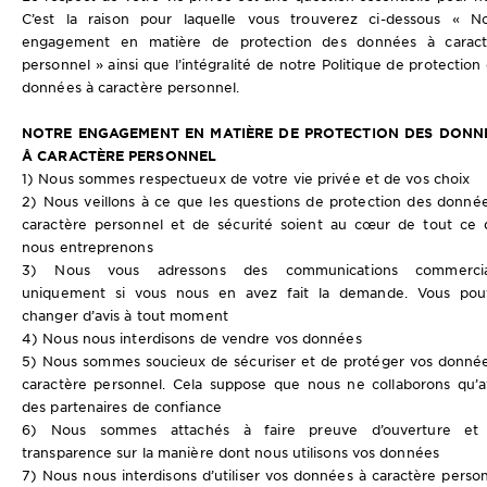
DIAGNOSTICS
C’est la raison pour laquelle vous trouverez ci-dessous « No
engagement en matière de protection des données à caract
NOS
personnel » ainsi que l’intégralité de notre Politique de protection
données à caractère personnel.
ENGAGEMENTS
NOTRE ENGAGEMENT EN MATIÈRE DE PROTECTION DES DONN
Å CARACTÈRE PERSONNEL
Explorer
1) Nous sommes respectueux de votre vie privée et de vos choix
Au coeur
2) Nous veillons à ce que les questions de protection des donné
caractère personnel et de sécurité soient au cœur de tout ce
de
nous entreprenons
l'ingrédient
3) Nous vous adressons des communications commercia
Garnier x
uniquement si vous nous en avez fait la demande. Vous pou
Gisele
changer d’avis à tout moment
Bündchen
4) Nous nous interdisons de vendre vos données
Notre
5) Nous sommes soucieux de sécuriser et de protéger vos donné
magazine
caractère personnel. Cela suppose que nous ne collaborons qu’
des partenaires de confiance
6) Nous sommes attachés à faire preuve d’ouverture et
transparence sur la manière dont nous utilisons vos données
7) Nous nous interdisons d’utiliser vos données à caractère perso