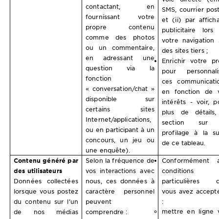
contactant, en
SMS, courrier post
fournissant votre
et (ii) par affich
propre contenu
publicitaire lors
comme des photos
votre navigation 
ou un commentaire,
des sites tiers ;
en adressant une
Enrichir votre pro
question via la
pour personnali
fonction
ces communicati
« conversation/chat »
en fonction de 
disponible sur
intérêts - voir, p
certains sites
plus de détails,
Internet/applications,
section sur 
ou en participant à un
profilage à la su
concours, un jeu ou
de ce tableau.
une enquête).
Contenu généré par
Selon la fréquence de
Conformément 
des utilisateurs
vos interactions avec
conditions
Données collectées
nous, ces données à
particulières 
lorsque vous postez
caractère personnel
vous avez accept
du contenu sur l’un
peuvent
:
mettre en ligne 
de nos médias
comprendre :