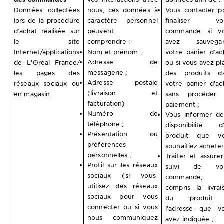
Données collectées
nous, ces données à
Vous contacter p
lors de la procédure
caractère personnel
finaliser vot
d’achat réalisée sur
peuvent
commande si v
le site
comprendre :
avez sauvegar
Internet/applications
Nom et prénom ;
votre panier d’ac
Adresse de
de L’Oréal France/
ou si vous avez pl
messagerie ;
les pages des
des produits d
Adresse postale
réseaux sociaux ou
votre panier d’ac
(livraison et
en magasin.
sans procéder
facturation)
paiement ;
Numéro de
Vous informer de
téléphone ;
disponibilité d
Présentation ou
produit que v
préférences
souhaitiez acheter
personnelles ;
Traiter et assurer
Profil sur les réseaux
suivi de vot
sociaux (si vous
commande,
utilisez des réseaux
compris la livrai
sociaux pour vous
du produit
connecter ou si vous
l’adresse que v
nous communiquez
avez indiquée ;