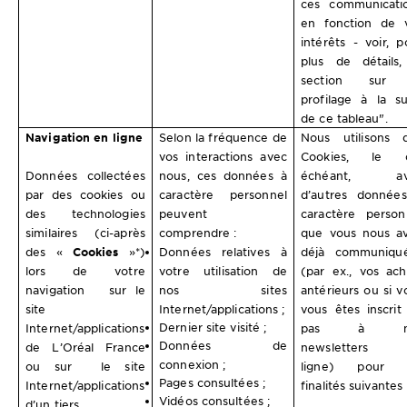
ces communicati
en fonction de 
intérêts - voir, p
plus de détails,
section sur 
profilage à la su
de ce tableau".
Navigation en ligne
Selon la fréquence de
Nous utilisons 
vos interactions avec
Cookies, le c
Données collectées
nous, ces données à
échéant, av
par des cookies ou
caractère personnel
d’autres donnée
des technologies
peuvent
caractère person
similaires (ci-après
comprendre :
que vous nous a
des «
Cookies
»*)
Données relatives à
déjà communiqu
lors de votre
votre utilisation de
(par ex., vos ach
navigation sur le
nos sites
antérieurs ou si v
site
Internet/applications ;
vous êtes inscrit
Dernier site visité ;
Internet/applications
pas à n
Données de
de L’Oréal France
newsletters 
connexion ;
ou sur le site
ligne) pour l
Pages consultées ;
Internet/applications
finalités suivantes 
Vidéos consultées ;
d’un tiers.