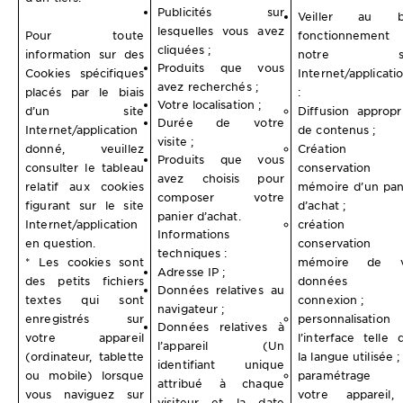
Publicités sur
Veiller au b
lesquelles vous avez
Pour toute
fonctionnement
cliquées ;
information sur des
notre si
Produits que vous
Cookies spécifiques
Internet/applicati
avez recherchés ;
placés par le biais
:
Votre localisation ;
d’un site
Diffusion appropr
Durée de votre
Internet/application
de contenus ;
visite ;
donné, veuillez
Création 
Produits que vous
consulter le tableau
conservation 
avez choisis pour
relatif aux cookies
mémoire d’un pan
composer votre
figurant sur le site
d’achat ;
panier d’achat.
Internet/application
création 
Informations
en question.
conservation 
techniques :
* Les cookies sont
mémoire de v
Adresse IP ;
des petits fichiers
données 
Données relatives au
textes qui sont
connexion ;
navigateur ;
enregistrés sur
personnalisation
Données relatives à
votre appareil
l’interface telle 
l’appareil (Un
(ordinateur, tablette
la langue utilisée ;
identifiant unique
ou mobile) lorsque
paramétrage 
attribué à chaque
vous naviguez sur
votre appareil
visiteur et la date