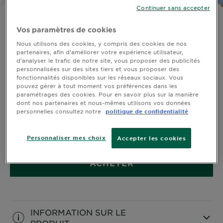
DIAGNOSTICS
Continuer sans accepter
SENSITIVE EXPERT+
NOS
Vos paramètres de cookies
Bébé à l'ombre Sensitive FPS50+
ENGAGEMENTS
Nous utilisons des cookies, y compris des cookies de nos
partenaires, afin d’améliorer votre expérience utilisateur,
d’analyser le trafic de notre site, vous proposer des publicités
personnalisées sur des sites tiers et vous proposer des
Explorer
fonctionnalités disponibles sur les réseaux sociaux. Vous
pouvez gérer à tout moment vos préférences dans les
Au coeur
paramétrages des cookies. Pour en savoir plus sur la manière
Garnier Ambre Solaire crée sa 1ère très haute
dont nos partenaires et nous-mêmes utilisons vos données
de
protection FPS 50+ pour bébés à l'ombre contre les
personnelles consultez notre
politique de confidentialité
l'ingrédient
rayons indirects du soleil.
Garnier x
TAILLE
5OML
Gisele
Personnaliser mes choix
Accepter les cookies
Bündchen
Notre
ACHETER
magazine
INFORMATION SUR LE
PRODUIT