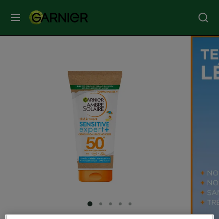
MENU
SOINS
VISAGE
SOINS
CHEVEUX
COLORATION
SOLAIRE
SERVICES
SLIDE 1
SLIDE 2
SLIDE 3
SLIDE 4
SLIDE 5
&