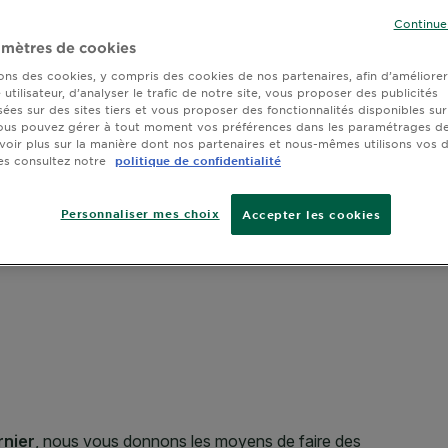
Continue
SLIDE 1
SLIDE 2
SLIDE 3
SLIDE 4
SLIDE 5
SLIDE 6
SLIDE 7
mètres de cookies
sons des cookies, y compris des cookies de nos partenaires, afin d’améliore
utilisateur, d’analyser le trafic de notre site, vous proposer des publicités
sées sur des sites tiers et vous proposer des fonctionnalités disponibles sur
ous pouvez gérer à tout moment vos préférences dans les paramétrages de
voir plus sur la manière dont nos partenaires et nous-mêmes utilisons vos
es consultez notre
politique de confidentialité
Personnaliser mes choix
Accepter les cookies