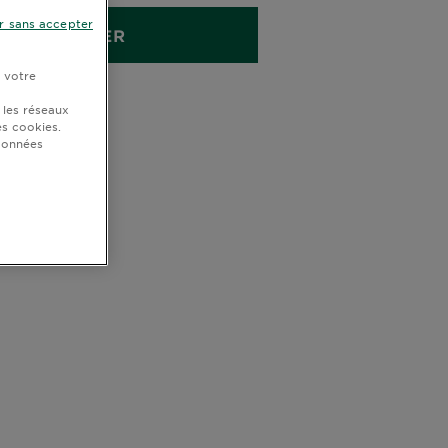
r sans accepter
ACHETER
r votre
 les réseaux
s cookies.
 données