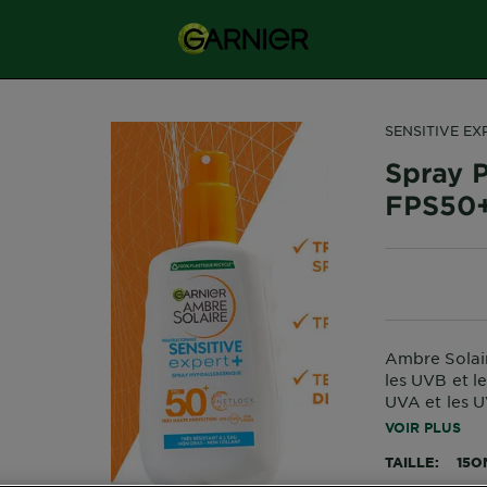
SENSITIVE EX
Spray P
FPS50
Ambre Solair
les UVB et le
UVA et les U
qui protège l
VOIR PLUS
TAILLE
15O