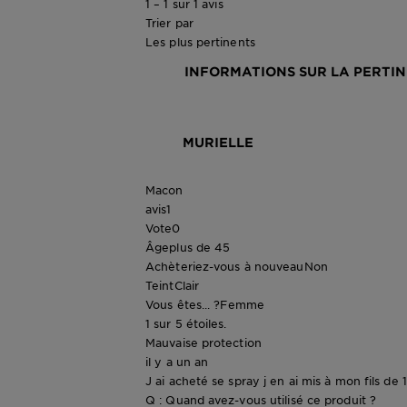
1 – 1 sur 1 avis
Trier par
Les plus pertinents
INFORMATIONS SUR LA PERTI
MURIELLE
Macon
avis
1
Vote
0
Âge
plus de 45
Achèteriez-vous à nouveau
Non
Teint
Clair
Vous êtes... ?
Femme
1 sur 5 étoiles.
Mauvaise protection
il y a un an
J ai acheté se spray j en ai mis à mon fils de 
Q : Quand avez-vous utilisé ce produit ?