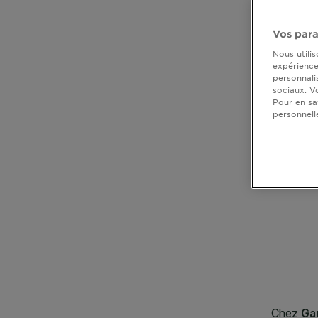
DIAGNOSTICS
Vos para
NOS
Nous utili
ENGAGEMENTS
expérience 
personnali
sociaux. V
Pour en sa
personnell
Explorer
CLOSE SUBPANEL
Au coeur
CLOSE SUBPANEL
de
CLOSE SUBPANEL
l'ingrédient
Garnier x
CLOSE SUBPANEL
Gisele
Bündchen
CLOSE SUBPANEL
Notre
magazine
CLOSE SUBPANEL
CLOSE SUBPANEL