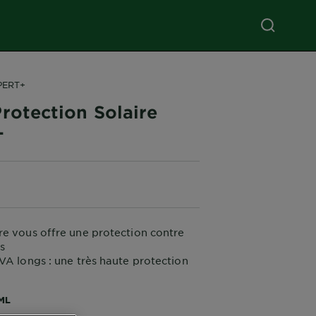
PERT+
rotection Solaire
+
e vous offre une protection contre
s
VA longs : une très haute protection
e capital soleil de votre peau.
ML