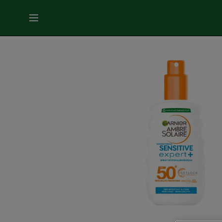
MENU
SOINS
VISAGE
SOINS
CHEVEUX
COLORATION
SOLAIRE
SERVICES
&