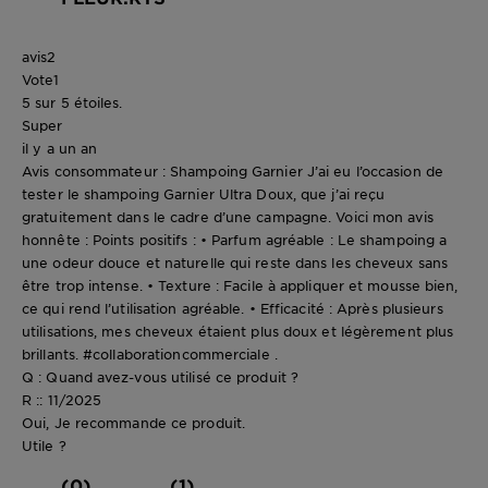
avis
2
Vote
1
5 sur 5 étoiles.
Super
il y a un an
Avis consommateur : Shampoing Garnier J’ai eu l’occasion de
tester le shampoing Garnier Ultra Doux, que j’ai reçu
gratuitement dans le cadre d’une campagne. Voici mon avis
honnête : Points positifs : • Parfum agréable : Le shampoing a
une odeur douce et naturelle qui reste dans les cheveux sans
être trop intense. • Texture : Facile à appliquer et mousse bien,
ce qui rend l’utilisation agréable. • Efficacité : Après plusieurs
utilisations, mes cheveux étaient plus doux et légèrement plus
brillants. #collaborationcommerciale .
Q : Quand avez-vous utilisé ce produit ?
R :: 11/2025
Oui, Je recommande ce produit.
Utile ?
(0)
(1)