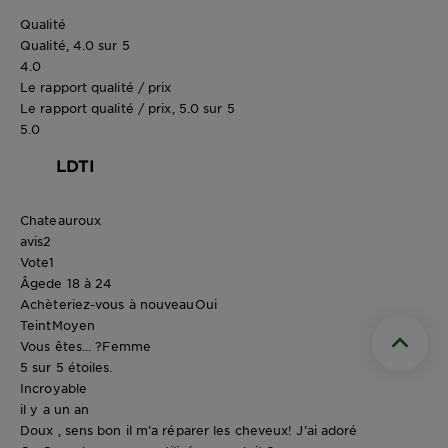
Qualité
Qualité, 4.0 sur 5
4.0
Le rapport qualité / prix
Le rapport qualité / prix, 5.0 sur 5
5.0
LDTI
Chateauroux
avis
2
Vote
1
Âge
de 18 à 24
Achèteriez-vous à nouveau
Oui
Teint
Moyen
Vous êtes... ?
Femme
Scroll t
5 sur 5 étoiles.
Incroyable
il y a un an
Doux , sens bon il m’a réparer les cheveux! J’ai adoré