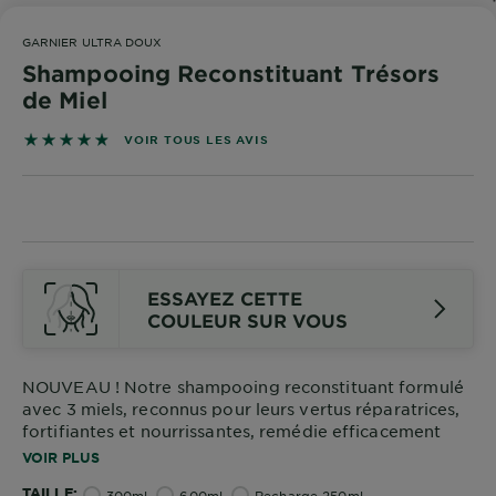
DIAGNOSTICS
GARNIER ULTRA DOUX
NOS
Shampooing Reconstituant Trésors
ENGAGEMENTS
de Miel
4.8276 sur 5 étoiles basé sur les avis
VOIR TOUS LES AVIS
Explorer
Au coeur
de
l'ingrédient
Garnier x
ESSAYEZ CETTE
Gisele
COULEUR SUR VOUS
Bündchen
Notre
magazine
NOUVEAU ! Notre shampooing reconstituant formulé
avec 3 miels, reconnus pour leurs vertus réparatrices,
fortifiantes et nourrissantes, remédie efficacement
aux 3 signes de dommages : 10x moins de casse*,
VOIR PLUS
-53% de brèches* et 2x moins de fourches*.
TAILLE
300ml
600ml
Recharge 250ml