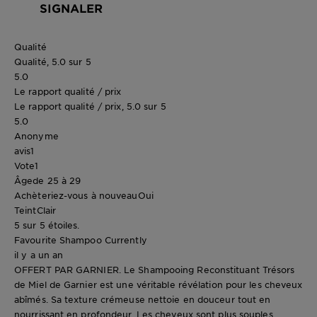
SIGNALER
Qualité
Qualité, 5.0 sur 5
5.0
Le rapport qualité / prix
Le rapport qualité / prix, 5.0 sur 5
5.0
Anonyme
avis
1
Vote
1
Âge
de 25 à 29
Achèteriez-vous à nouveau
Oui
Teint
Clair
5 sur 5 étoiles.
Favourite Shampoo Currently
il y a un an
OFFERT PAR GARNIER. Le Shampooing Reconstituant Trésors
de Miel de Garnier est une véritable révélation pour les cheveux
abîmés. Sa texture crémeuse nettoie en douceur tout en
nourrissant en profondeur. Les cheveux sont plus souples,