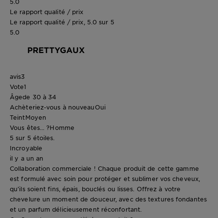
5.0
Le rapport qualité / prix
Le rapport qualité / prix, 5.0 sur 5
5.0
PRETTYGAUX
avis
3
Vote
1
Âge
de 30 à 34
Achèteriez-vous à nouveau
Oui
Teint
Moyen
Vous êtes... ?
Homme
5 sur 5 étoiles.
Incroyable
il y a un an
Collaboration commerciale ! Chaque produit de cette gamme
est formulé avec soin pour protéger et sublimer vos cheveux,
qu’ils soient fins, épais, bouclés ou lisses. Offrez à votre
chevelure un moment de douceur, avec des textures fondantes
et un parfum délicieusement réconfortant.