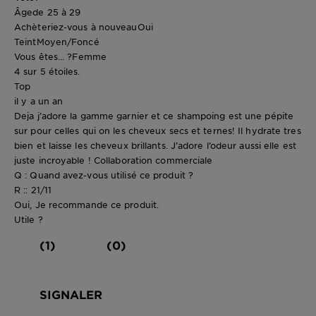
Âge
de 25 à 29
Achèteriez-vous à nouveau
Oui
Teint
Moyen/Foncé
Vous êtes... ?
Femme
4 sur 5 étoiles.
Top
il y a un an
Deja j’adore la gamme garnier et ce shampoing est une pépite
sur pour celles qui on les cheveux secs et ternes! Il hydrate tres
bien et laisse les cheveux brillants. J’adore l’odeur aussi elle est
juste incroyable ! Collaboration commerciale
Q : Quand avez-vous utilisé ce produit ?
R :: 21/11
Oui, Je recommande ce produit.
Utile ?
(1)
(0)
SIGNALER