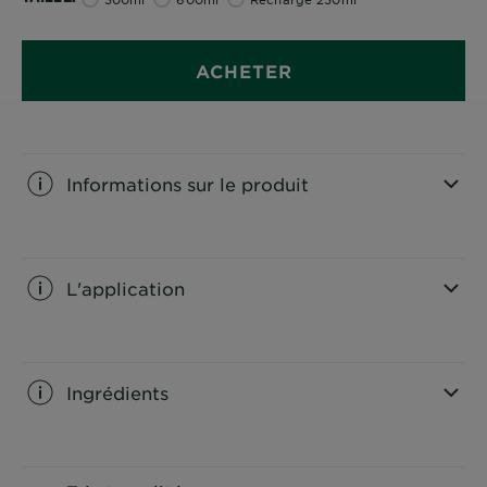
*Tests instrumentaux après application du
shampooing et de l’après-shampooing.
ACHETER
Informations sur le produit
CLOSE SUBPANEL
L'application
CLOSE SUBPANEL
Ingrédients
CLOSE SUBPANEL