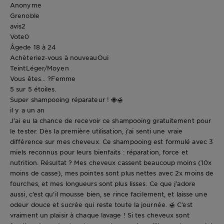
Anonyme
Grenoble
avis
2
Vote
0
Âge
de 18 à 24
Achèteriez-vous à nouveau
Oui
Teint
Léger/Moyen
Vous êtes... ?
Femme
5 sur 5 étoiles.
Super shampooing réparateur ! 🐝🍯
il y a un an
J’ai eu la chance de recevoir ce shampooing gratuitement pour
le tester. Dès la première utilisation, j’ai senti une vraie
différence sur mes cheveux. Ce shampooing est formulé avec 3
miels reconnus pour leurs bienfaits : réparation, force et
nutrition. Résultat ? Mes cheveux cassent beaucoup moins (10x
moins de casse), mes pointes sont plus nettes avec 2x moins de
fourches, et mes longueurs sont plus lisses. Ce que j’adore
aussi, c’est qu’il mousse bien, se rince facilement, et laisse une
odeur douce et sucrée qui reste toute la journée. 🍯 C’est
vraiment un plaisir à chaque lavage ! Si tes cheveux sont