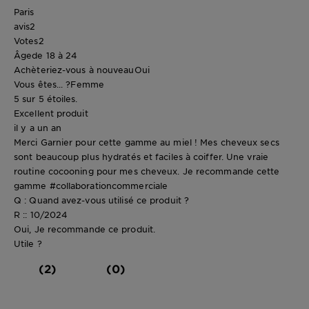
Paris
avis
2
Votes
2
Âge
de 18 à 24
Achèteriez-vous à nouveau
Oui
Vous êtes... ?
Femme
5 sur 5 étoiles.
Excellent produit
il y a un an
Merci Garnier pour cette gamme au miel ! Mes cheveux secs
sont beaucoup plus hydratés et faciles à coiffer. Une vraie
routine cocooning pour mes cheveux. Je recommande cette
gamme #collaborationcommerciale
Q : Quand avez-vous utilisé ce produit ?
R :: 10/2024
Oui, Je recommande ce produit.
Utile ?
(2)
(0)