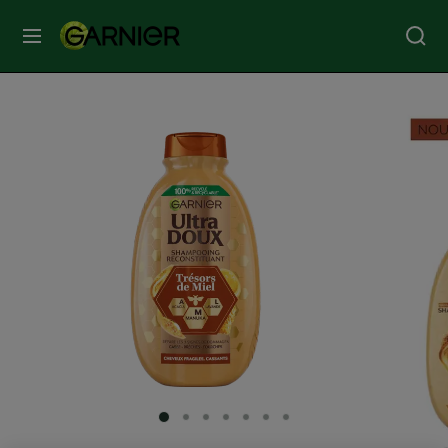
MENU
SOINS
VISAGE
SOINS
CHEVEUX
COLORATION
SOLAIRE
SERVICES
SLIDE 1
SLIDE 2
SLIDE 3
SLIDE 4
SLIDE 5
SLIDE 6
SLIDE 7
&