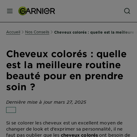
MENU
SOINS
Accueil
Nos Conseils
Cheveux colorés : quelle est la meilleure
VISAGE
Cheveux colorés : quelle
SOINS
est la meilleure routine
CHEVEUX
beauté pour en prendre
soin ?
COLORATION
Dernière mise à jour mars 27, 2025
SOLAIRE
Si se colorer les cheveux est un excellent moyen de
SERVICES
changer de look et d’exprimer sa personnalité, il ne
&
faut pas oublier que les
ont besoin de
cheveux colorés