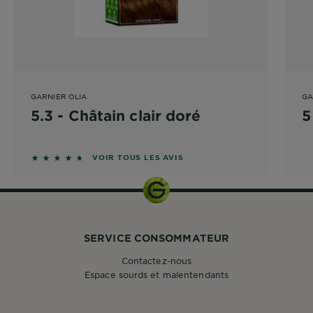
GARNIER OLIA
GA
5.3 - Châtain clair doré
5
4.5 sur 5 étoiles basé sur les avis
VOIR TOUS LES AVIS
SERVICE CONSOMMATEUR
Contactez-nous
Espace sourds et malentendants