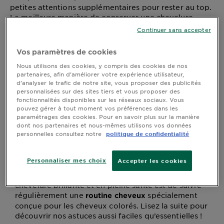
petites attentions supplémentaires pour rester au top.
DIAGNOSTICS
La meilleure manière de conserver une chevelure
brillante et en pleine santé est de suivre régulièrement
NOS
Continuer sans accepter
une
spécialement conçue pour les
routine cheveux
ENGAGEMENTS
cheveux colorés. Lisez la suite pour découvrir nos
Vos paramètres de cookies
astuces aussi faciles qu’essentielles !
Nous utilisons des cookies, y compris des cookies de nos
Explorer
partenaires, afin d’améliorer votre expérience utilisateur,
d’analyser le trafic de notre site, vous proposer des publicités
personnalisées sur des sites tiers et vous proposer des
Au coeur
Cheveux colorés : quelle est la
fonctionnalités disponibles sur les réseaux sociaux. Vous
de
meilleure routine beauté pour en
pouvez gérer à tout moment vos préférences dans les
l'ingrédient
paramétrages des cookies. Pour en savoir plus sur la manière
prendre soin ?
dont nos partenaires et nous-mêmes utilisons vos données
Garnier x
personnelles consultez notre
politique de confidentialité
Si se colorer les cheveux est un excellent moyen de
Gisele
changer de look et d’exprimer sa personnalité, il ne
Bündchen
faut pas oublier que les
ont besoin
cheveux colorés
Notre
Personnaliser mes choix
Accepter les cookies
de petites attentions supplémentaires pour rester
magazine
au top. La meilleure manière de conserver une
chevelure brillante et en pleine santé est de suivre
régulièrement une
spécialement
routine cheveux
conçue pour les cheveux colorés. Lisez la suite pour
découvrir nos astuces aussi faciles qu’essentielles !