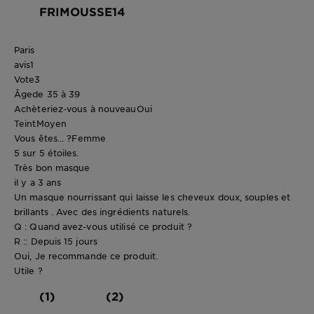
FRIMOUSSE14
Paris
avis
1
Vote
3
Âge
de 35 à 39
Achèteriez-vous à nouveau
Oui
Teint
Moyen
Vous êtes... ?
Femme
5 sur 5 étoiles.
Très bon masque
il y a 3 ans
Un masque nourrissant qui laisse les cheveux doux, souples et
brillants . Avec des ingrédients naturels.
Q : Quand avez-vous utilisé ce produit ?
R :: Depuis 15 jours
Oui, Je recommande ce produit.
Utile ?
(1)
(2)