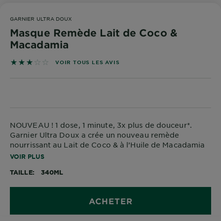
DIAGNOSTICS
GARNIER ULTRA DOUX
NOS
Masque Remède Lait de Coco &
ENGAGEMENTS
Macadamia
3 sur 5 étoiles basé sur les avis
VOIR TOUS LES AVIS
Explorer
Au coeur
de
l'ingrédient
Garnier x
NOUVEAU ! 1 dose, 1 minute, 3x plus de douceur*.
Garnier Ultra Doux a crée un nouveau remède
Gisele
nourrissant au Lait de Coco & à l’Huile de Macadamia
Bündchen
pour les cheveux secs à très secs.
VOIR PLUS
Notre
magazine
TAILLE
340ML
ACHETER