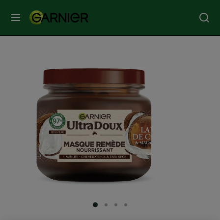
MENU
SOINS
VISAGE
SOINS
CHEVEUX
COLORATION
SOLAIRE
SERVICES
SLIDE 1
SLIDE 2
SLIDE 3
SLIDE 4
&