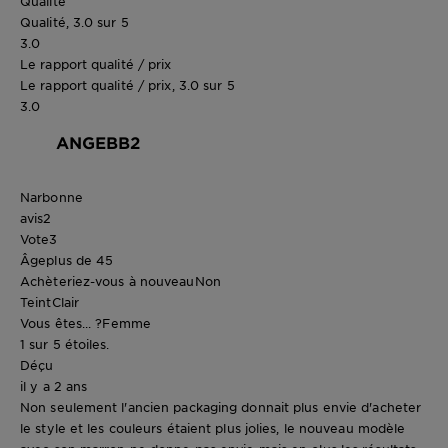
Qualité
Qualité, 3.0 sur 5
3.0
Le rapport qualité / prix
Le rapport qualité / prix, 3.0 sur 5
3.0
ANGEBB2
Narbonne
avis
2
Vote
3
Âge
plus de 45
Achèteriez-vous à nouveau
Non
Teint
Clair
Vous êtes... ?
Femme
1 sur 5 étoiles.
Déçu
il y a 2 ans
Non seulement l'ancien packaging donnait plus envie d'acheter
le style et les couleurs étaient plus jolies, le nouveau modèle