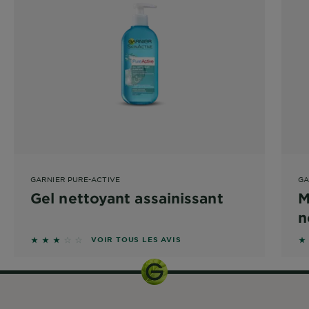
GARNIER PURE-ACTIVE
GA
Gel nettoyant assainissant
M
n
3 sur 5 étoiles basé sur les avis
1.
VOIR TOUS LES AVIS