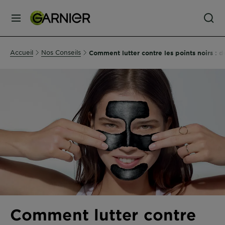
MENU
SOINS
Accueil
Nos Conseils
Comment lutter contre les points noirs : 
VISAGE
SOINS
CHEVEUX
COLORATION
SOLAIRE
SERVICES
Comment lutter contre
&