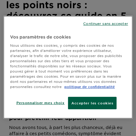
les points noirs :
DIAGNOSTICS
découvrez ce guide en 5
NOS
étapes pour prévenir
Continuer sans accepter
ENGAGEMENTS
leur apparition
Vos paramètres de cookies
Explorer
Nous utilisons des cookies, y compris des cookies de nos
partenaires, afin d’améliorer votre expérience utilisateur,
Dernière mise à jour mars 27, 2025
d’analyser le trafic de notre site, vous proposer des publicités
Au coeur
personnalisées sur des sites tiers et vous proposer des
Nous avons tous, à part les plus chanceux, déjà eu
de
fonctionnalités disponibles sur les réseaux sociaux. Vous
affaire à ces petits comédons, symptôme évident de
l'ingrédient
pouvez gérer à tout moment vos préférences dans les
pores bouchés, que sont les tant redoutés points noirs.
Garnier x
paramétrages des cookies. Pour en savoir plus sur la manière
Voici 5 étapes pour prévenir leur apparition.
dont nos partenaires et nous-mêmes utilisons vos données
Gisele
personnelles consultez notre
politique de confidentialité
Bündchen
Notre
Personnaliser mes choix
Accepter les cookies
magazine
Comment lutter contre les points
noirs : découvrez ce guide en 5 étapes
pour prévenir leur apparition
Nous avons tous, à part les plus chanceux, déjà eu
affaire à ces petits comédons, symptôme évident