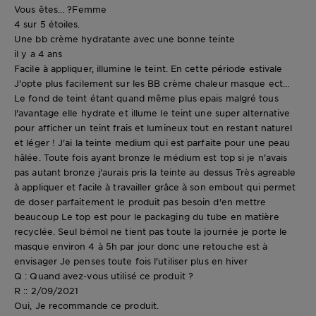
Vous êtes... ?
Femme
4 sur 5 étoiles.
Une bb crème hydratante avec une bonne teinte
il y a 4 ans
Facile à appliquer, illumine le teint. En cette période estivale
J'opte plus facilement sur les BB crème chaleur masque ect...
Le fond de teint étant quand même plus epais malgré tous
l'avantage elle hydrate et illume le teint une super alternative
pour afficher un teint frais et lumineux tout en restant naturel
et léger ! J'ai la teinte medium qui est parfaite pour une peau
hâlée. Toute fois ayant bronze le médium est top si je n'avais
pas autant bronze j'aurais pris la teinte au dessus Très agreable
à appliquer et facile à travailler grâce à son embout qui permet
de doser parfaitement le produit pas besoin d'en mettre
beaucoup Le top est pour le packaging du tube en matière
recyclée. Seul bémol ne tient pas toute la journée je porte le
masque environ 4 à 5h par jour donc une retouche est à
envisager Je penses toute fois l'utiliser plus en hiver
Q : Quand avez-vous utilisé ce produit ?
R :: 2/09/2021
Oui, Je recommande ce produit.