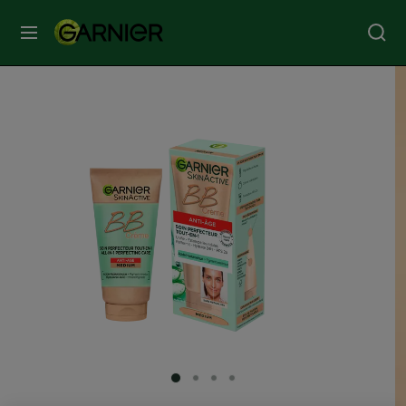
MENU
SOINS
VISAGE
SOINS
CHEVEUX
COLORATION
SOLAIRE
SERVICES
SLIDE 1
SLIDE 2
SLIDE 3
SLIDE 4
&