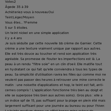
Votes
2
Âge
de 35 à 39
Achèteriez-vous à nouveau
Oui
Teint
Léger/Moyen
Vous êtes... ?
Femme
5 sur 5 étoiles.
Un teint nickel en une simple application
il y a 4 ans
Je suis séduite par cette nouvelle bb crème de Garnier. Cette
crème a une texture vraiment unique par rapport aux autres.
Elle est très douce au toucher et rend son application très
agréable. Sa promesse de flouter les imperfections est là. La
peau à un rendu "filtre soie" en un clin d'oeil. Elle matifie tout
en hydratant ce qui fait qu'elle conviendra à tous les types de
peau. Sa simplicité d'utilisation ravira les filles qui comme moi ne
veulent pas passer des heures à retrouver une mine correcte le
matin : une noisette d'applications et hop, le teint est fait, anti-
cernes compris ! L'application fonctionne très bien au doigt et
elle se superpose très bien aux autres soins). Gros plus : elle a
un indice spf de 15, pas suffisant pour la plage en plein été mais
largement suffisant pour une journée au bureau ou pour l'hiver.
La teinte medium donne un effet bonne mine retour de