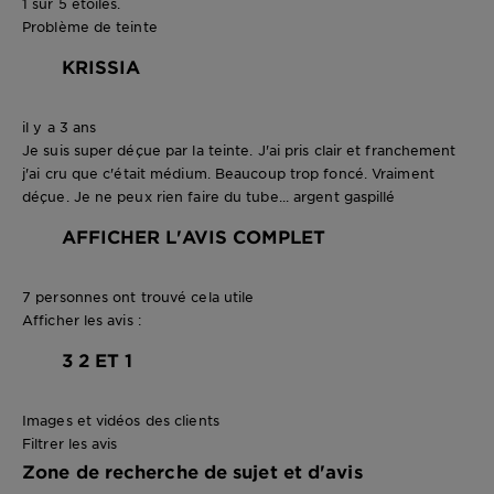
1 sur 5 étoiles.
Problème de teinte
KRISSIA
il y a 3 ans
Je suis super déçue par la teinte. J'ai pris clair et franchement
j'ai cru que c'était médium. Beaucoup trop foncé. Vraiment
déçue. Je ne peux rien faire du tube... argent gaspillé
AFFICHER L'AVIS COMPLET
7 personnes ont trouvé cela utile
Afficher les avis :
3
2 ET 1
Images et vidéos des clients
Filtrer les avis
Zone de recherche de sujet et d'avis