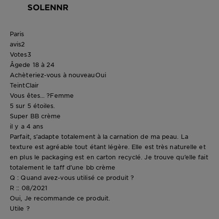
SOLENNR
Paris
avis
2
Votes
3
Âge
de 18 à 24
Achèteriez-vous à nouveau
Oui
Teint
Clair
Vous êtes... ?
Femme
5 sur 5 étoiles.
Super BB crème
il y a 4 ans
Parfait, s’adapte totalement à la carnation de ma peau. La
texture est agréable tout étant légère. Elle est très naturelle et
en plus le packaging est en carton recyclé. Je trouve qu’elle fait
totalement le taff d’une bb crème
Q : Quand avez-vous utilisé ce produit ?
R :: 08/2021
Oui, Je recommande ce produit.
Utile ?