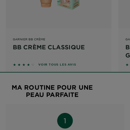
GARNIER BB CRÈME
GA
BB CRÈME CLASSIQUE
B
G
4.1667 sur 5 étoiles basé sur les avis
2.
VOIR TOUS LES AVIS
MA ROUTINE POUR UNE
PEAU PARFAITE