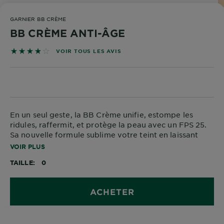
DIAGNOSTICS
GARNIER BB CRÈME
NOS
BB CRÈME ANTI-ÂGE
ENGAGEMENTS
3.8333 sur 5 étoiles basé sur les avis
VOIR TOUS LES AVIS
Explorer
Au coeur
de
En un seul geste, la BB Crème unifie, estompe les
l'ingrédient
ridules, raffermit, et protège la peau avec un FPS 25.
Garnier x
Sa nouvelle formule sublime votre teint en laissant
Gisele
respirer la peau. Elle est enrichie Acide Hyaluronique
VOIR PLUS
Bündchen
et en Aloe Vera pour une hydratation intense qui dure
Notre
TAILLE
0
toute la journée.
magazine
Disponible en 2 teintes
ACHETER