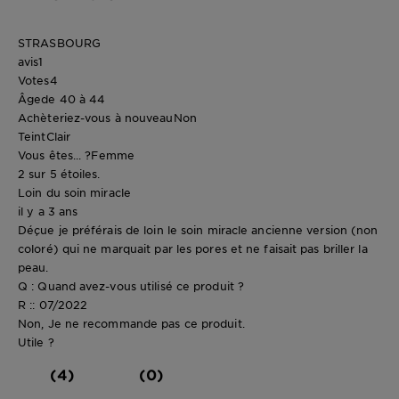
STRASBOURG
avis
1
Votes
4
Âge
de 40 à 44
Achèteriez-vous à nouveau
Non
Teint
Clair
Vous êtes... ?
Femme
2 sur 5 étoiles.
Loin du soin miracle
il y a 3 ans
Déçue je préférais de loin le soin miracle ancienne version (non
coloré) qui ne marquait par les pores et ne faisait pas briller la
peau.
Q : Quand avez-vous utilisé ce produit ?
R :: 07/2022
Non, Je ne recommande pas ce produit.
Utile ?
(4)
(0)