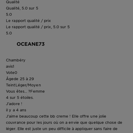
Qualité
Qualité, 5.0 sur 5
5.0
Le rapport qualité / prix
Le rapport qualité / prix, 5.0 sur 5
5.0
OCEANE73
Chambéry
avis
1
Vote
0
Âge
de 25 à 29
Teint
Léger/Moyen
Vous êtes... ?
Femme
4 sur 5 étoiles.
J’adore !
il y a 4 ans
J’aime beaucoup cette bb creme ! Elle offre une jolie
couvrance pour les jours où on a envie que quelque chose de
léger. Elle est juste un peu difficile à appliquer sans faire de