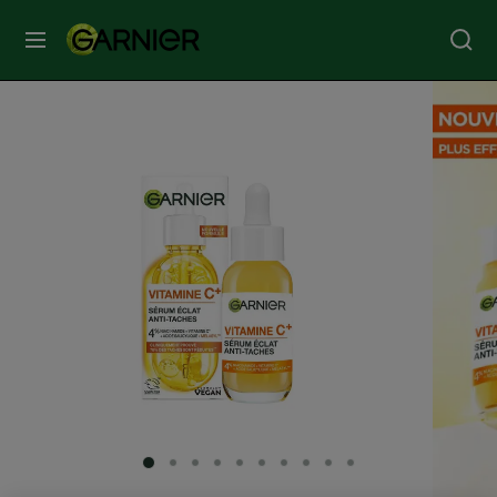
MENU
SOINS
VISAGE
SOINS
CHEVEUX
COLORATION
SOLAIRE
SERVICES
SLIDE 1
SLIDE 2
SLIDE 3
SLIDE 4
SLIDE 5
SLIDE 6
SLIDE 7
SLIDE 8
SLIDE 9
SLIDE 10
&