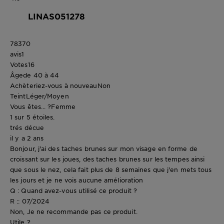
LINAS051278
78370
avis
1
Votes
16
Âge
de 40 à 44
Achèteriez-vous à nouveau
Non
Teint
Léger/Moyen
Vous êtes... ?
Femme
1 sur 5 étoiles.
trés décue
il y a 2 ans
Bonjour, j'ai des taches brunes sur mon visage en forme de
croissant sur les joues, des taches brunes sur les tempes ainsi
que sous le nez, cela fait plus de 8 semaines que j'en mets tous
les jours et je ne vois aucune amélioration
Q : Quand avez-vous utilisé ce produit ?
R :: 07/2024
Non, Je ne recommande pas ce produit.
Utile ?