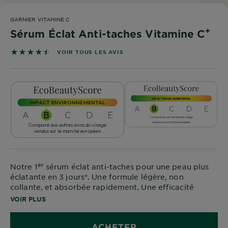
DIAGNOSTICS
GARNIER VITAMINE C
NOS
+
Sérum Éclat Anti-taches Vitamine C
ENGAGEMENTS
4.4767 sur 5 étoiles basé sur les avis
VOIR TOUS LES AVIS
Explorer
Au coeur
IMPACT ENVIRONNEMENTAL
de
l'ingrédient
Comparé aux autres soins du visage
vendus sur le marché européen
Garnier x
Gisele
Bündchen
Notre
er
Notre 1
sérum éclat anti-taches pour une peau plus
magazine
éclatante en 3 jours*. Une formule légère, non
collante, et absorbée rapidement. Une efficacité
prouvée pour unifier la peau et réduire tous les types
VOIR PLUS
de taches brunes.
ACHETER