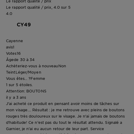
Le rapport qualité / prix
Le rapport qualité / prix, 4.0 sur 5
4.0
CY49
Cayenne
avis
1
Votes
16
Âge
de 30 à 34
Achèteriez-vous à nouveau
Non
Teint
Léger/Moyen
Vous êtes... ?
Femme
1 sur 5 étoiles.
Attention: BOUTONS
il y a 3 ans
J'ai acheté ce produit en pensant avoir moins de tâches sur
mon visage…. Résultat : je me retrouve avec pleins de boutons
rouges très douloureux sur le visage. Je n'ai jamais de boutons
d'habitude! Ce n'est pas du tout le résultat attendu. Signalé a
Garnier, je n'ai eu aucun retour de leur part. Service