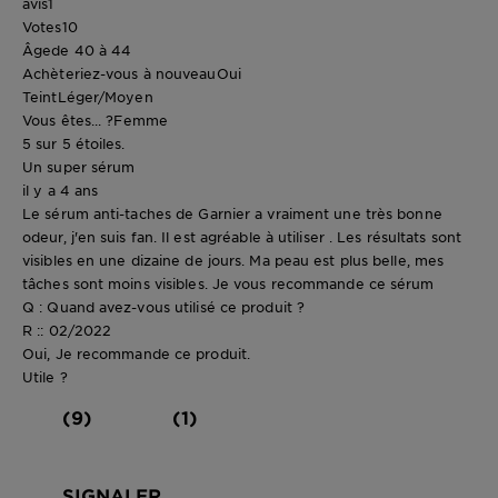
avis
1
Votes
10
Âge
de 40 à 44
Achèteriez-vous à nouveau
Oui
Teint
Léger/Moyen
Vous êtes... ?
Femme
5 sur 5 étoiles.
Un super sérum
il y a 4 ans
Le sérum anti-taches de Garnier a vraiment une très bonne
odeur, j'en suis fan. Il est agréable à utiliser . Les résultats sont
visibles en une dizaine de jours. Ma peau est plus belle, mes
tâches sont moins visibles. Je vous recommande ce sérum
Q : Quand avez-vous utilisé ce produit ?
R :: 02/2022
Oui, Je recommande ce produit.
Utile ?
(9)
(1)
SIGNALER