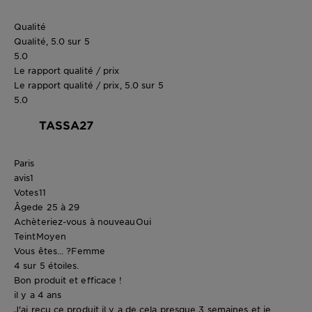
Qualité
Qualité, 5.0 sur 5
5.0
Le rapport qualité / prix
Le rapport qualité / prix, 5.0 sur 5
5.0
TASSA27
Paris
avis
1
Votes
11
Âge
de 25 à 29
Achèteriez-vous à nouveau
Oui
Teint
Moyen
Vous êtes... ?
Femme
4 sur 5 étoiles.
Bon produit et efficace !
il y a 4 ans
J'ai reçu ce produit il y a de cela presque 3 semaines et je