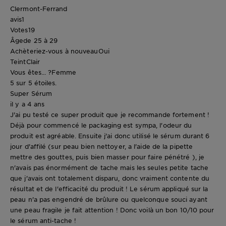
Clermont-Ferrand
avis
1
Votes
19
Âge
de 25 à 29
Achèteriez-vous à nouveau
Oui
Teint
Clair
Vous êtes... ?
Femme
5 sur 5 étoiles.
Super Sérum
il y a 4 ans
J'ai pu testé ce super produit que je recommande fortement !
Déjà pour commencé le packaging est sympa, l'odeur du
produit est agréable. Ensuite j'ai donc utilisé le sérum durant 6
jour d'affilé (sur peau bien nettoyer, a l'aide de la pipette
mettre des gouttes, puis bien masser pour faire pénétré ), je
n'avais pas énormément de tache mais les seules petite tache
que j'avais ont totalement disparu, donc vraiment contente du
résultat et de l'efficacité du produit ! Le sérum appliqué sur la
peau n'a pas engendré de brûlure ou quelconque souci ayant
une peau fragile je fait attention ! Donc voilà un bon 10/10 pour
le sérum anti-tache !