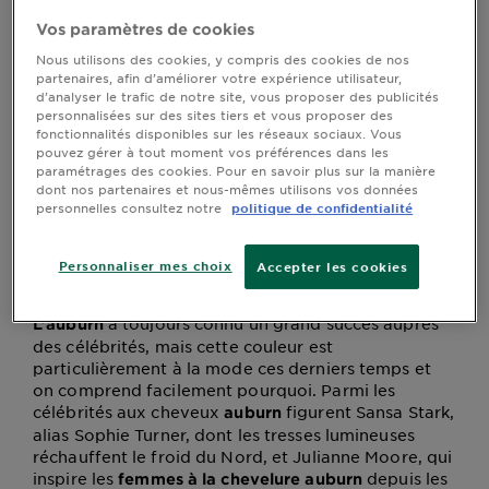
célébrités, mais cette couleur est particulièrement à la
DIAGNOSTICS
Vos paramètres de cookies
mode ces derniers temps et on comprend facilement
pourquoi. Parmi les célébrités aux cheveux
auburn
Nous utilisons des cookies, y compris des cookies de nos
NOS
figurent Sansa Stark, alias Sophie Turner, dont les
partenaires, afin d’améliorer votre expérience utilisateur,
ENGAGEMENTS
d’analyser le trafic de notre site, vous proposer des publicités
tresses lumineuses réchauffent le froid du Nord, et
personnalisées sur des sites tiers et vous proposer des
Julianne Moore, qui inspire les
femmes à la chevelure
fonctionnalités disponibles sur les réseaux sociaux. Vous
depuis les années 80. Ou encore
auburn
pouvez gérer à tout moment vos préférences dans les
Explorer
Damian Lewis, un modèle pour les
hommes aux
paramétrages des cookies. Pour en savoir plus sur la manière
! Il n’y a aucun doute : le rouge fait
cheveux auburn
dont nos partenaires et nous-mêmes utilisons vos données
Au coeur
personnelles consultez notre
politique de confidentialité
tourner les têtes. Voici comment l’adapter à votre
de
style.
l'ingrédient
Personnaliser mes choix
Accepter les cookies
Garnier x
Gisele
a toujours connu un grand succès auprès
L’auburn
Bündchen
des célébrités, mais cette couleur est
Notre
particulièrement à la mode ces derniers temps et
magazine
on comprend facilement pourquoi. Parmi les
célébrités aux cheveux
figurent Sansa Stark,
auburn
alias Sophie Turner, dont les tresses lumineuses
réchauffent le froid du Nord, et Julianne Moore, qui
inspire les
depuis les
femmes à la chevelure auburn