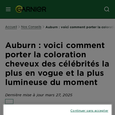
MENU
SOINS
Accueil
Nos Conseils
Auburn : voici comment porter la colorat
VISAGE
Auburn : voici comment
SOINS
porter la coloration
CHEVEUX
cheveux des célébrités la
plus en vogue et la plus
COLORATION
lumineuse du moment
SOLAIRE
Dernière mise à jour mars 27, 2025
SERVICES
Continuer sans accepter
a toujours connu un grand succès auprès des
L’auburn
&