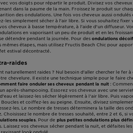
avec vos doigts pour répartir le produit. Divisez vos cheveu
enant dans la paume de la main. Froissez le produit sur cha
parition des ondulations. Une fois vos cheveux aussi ondulés
ez-les simplement sécher à l’air libre. Si vous souhaitez fixer
vos cheveux à basse température, à l'aide d’un diffuseur. V
ndulations en vaporisant un peu de produit et en les froissant,
e détendre pendant la journée. Pour des
ondulations décoif
es mêmes étapes, mais utilisez Fructis Beach Chic pour appor
fet estival décontracté.
ltra-raides
t naturellement raides ? Nul besoin d’aller chercher le fer à
tre chevelure. Il existe une technique simple pour le faire ch
: Commenc
omment faire onduler ses cheveux pendant la nuit
un après-shampooing. Essorez vos cheveux avec une servie
 d’eau et laissez-les sécher légèrement à l’air libre. Puis vapo
 Boucles et coiffez-les au peigne. Ensuite, divisez simplem
essez-les. Le nombre de tresses déterminera la taille des on
. Choisissez le nombre de tresses souhaité, entre 2 et 6, si 
. Pour de
ulations souples
plus petites ondulations plus défin
. Laissez vos cheveux sécher pendant la nuit, et défaites les
 ravissant look ondulé.