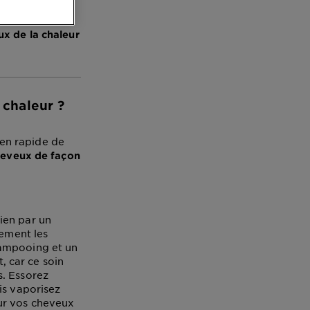
 la chaleur, il
ci quatre
x de la chaleur
 chaleur ?
en rapide de
heveux de façon
ien par un
lement les
hampooing et un
 car ce soin
s. Essorez
is vaporisez
ur vos cheveux