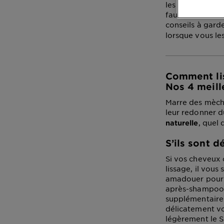
les protégeant d
faut trouver l’
conseils à gard
lorsque vous le
Comment lis
Nos 4 meill
Marre des mèch
leur redonner du
, quel 
naturelle
S’ils sont 
Si vos cheveux 
lissage, il vou
amadouer pour f
après-shampooi
supplémentaire 
délicatement vo
légèrement le S