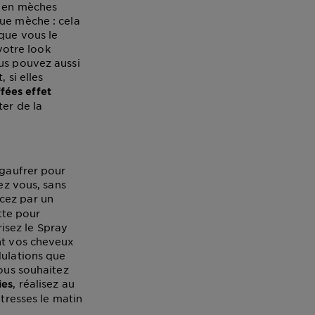
x en mèches
que mèche : cela
 que vous le
 votre look
ous pouvez aussi
 si elles
fées effet
ter de la
 gaufrer pour
ez vous, sans
ez par un
tte pour
risez le Spray
ent vos cheveux
dulations que
vous souhaitez
, réalisez au
ies
 tresses le matin