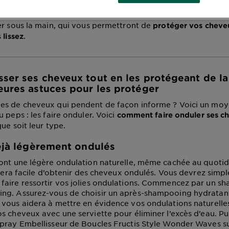
e la chaleur ? Il s’avère que pour protéger votre chevelure de
équilibre entre les bons produits et la méthode adéquate. Voi
er sous la main, qui vous permettront de
protéger vos cheveu
s
.
lissez
ser ses cheveux tout en les protégeant de la
eures astuces pour les protéger
es de cheveux qui pendent de façon informe ? Voici un moy
 peps : les faire onduler. Voici
comment faire onduler ses c
que soit leur type.
déjà légèrement ondulés
ont une légère ondulation naturelle, même cachée au quotid
s sera facile d’obtenir des cheveux ondulés. Vous devrez simp
aire ressortir vos jolies ondulations. Commencez par un s
ng. Assurez-vous de choisir un après-shampooing hydratant,
vous aidera à mettre en évidence vos ondulations naturelle
s cheveux avec une serviette pour éliminer l’excès d’eau. Pu
pray Embellisseur de Boucles Fructis Style Wonder Waves s