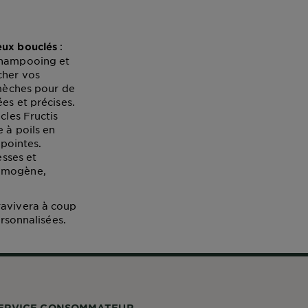
:
eux bouclés
 shampooing et
cher vos
 mèches pour de
es et précises.
cles Fructis
 à poils en
 pointes.
esses et
homogène,
ravivera à coup
ersonnalisées.
ERVICE CONSOMMATEUR