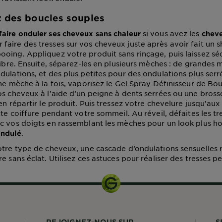
z des boucles souples
si vous avez les
aire onduler ses cheveux sans chaleur
chev
aire des tresses sur vos cheveux juste après avoir fait un
oing. Appliquez votre produit sans rinçage, puis laissez sé
 libre. Ensuite, séparez-les en plusieurs mèches : de grandes
ulations, et des plus petites pour des ondulations plus serré
ne mèche à la fois, vaporisez le Gel Spray Définisseur de Bou
os cheveux à l’aide d’un peigne à dents serrées ou une brosse
en répartir le produit. Puis tressez votre chevelure jusqu’aux
tte coiffure pendant votre sommeil. Au réveil, défaites les tr
c vos doigts en rassemblant les mèches pour un look plus 
.
ondulé
otre type de cheveux, une cascade d’ondulations sensuelles 
e sans éclat. Utilisez ces astuces pour réaliser des tresses p
REJOIGNEZ-NOUS SUR
S