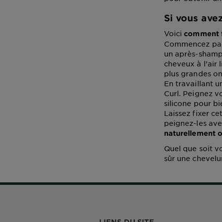
Si vous ave
Voici
comment f
Commencez par f
un après-shampo
cheveux à l’air
plus grandes ond
En travaillant u
Curl. Peignez v
silicone pour bi
Laissez fixer ce
peignez-les ave
naturellement 
Quel que soit v
sûr une chevelur
LIENS DU SITE