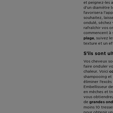
et peignez-les 
d’un diamètre t
favorisera l’ap
souhaitez, laiss
ondulé, séchez 
rafraîchir vos o
commencent à s
, suivez l
plage
texture et un ef
S’ils sont u
Vos cheveux son
faire onduler vo
chaleur. Voici
c
shampooing et 
éliminer l’excès
Embellisseur de
en mèches et tr
vous obtiendrez
de
grandes ond
moins 10 tresses
pour obtenir un