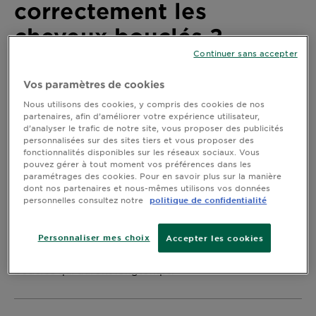
correctement les
DIAGNOSTICS
cheveux bouclés ?
NOS
Continuer sans accepter
Découvrez notre guide
ENGAGEMENTS
et tutoriel pas-à-pas
Vos paramètres de cookies
Nous utilisons des cookies, y compris des cookies de nos
Explorer
partenaires, afin d’améliorer votre expérience utilisateur,
Dernière mise à jour juin 28, 2021
d’analyser le trafic de notre site, vous proposer des publicités
Au coeur
personnalisées sur des sites tiers et vous proposer des
de
fonctionnalités disponibles sur les réseaux sociaux. Vous
pouvez gérer à tout moment vos préférences dans les
l'ingrédient
Prendre soin des cheveux bouclés présente de
paramétrages des cookies. Pour en savoir plus sur la manière
Garnier x
nombreux défis, bien différents de ceux posés par les
dont nos partenaires et nous-mêmes utilisons vos données
Gisele
cheveux raides. L’un des fondamentaux est la
personnelles consultez notre
politique de confidentialité
Bündchen
méthode de lavage, dont l’élément déterminant est de
Notre
choisir les produits adaptés. Lisez ce qui suit pour
Personnaliser mes choix
Accepter les cookies
découvrir à quelle fréquence
magazine
laver les cheveux
, et comment les coiffer pour créer de belles
bouclés
boucles qui durent longtemps.