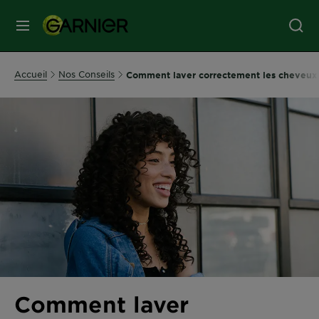
MENU
SOINS
Accueil
Nos Conseils
Comment laver correctement les cheveux b
VISAGE
SOINS
CHEVEUX
COLORATION
SOLAIRE
SERVICES
Comment laver
&