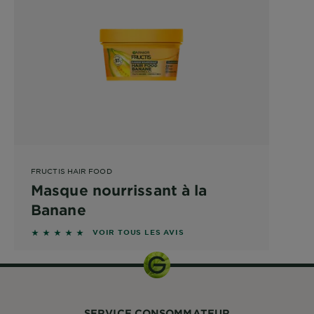
FRUCTIS HAIR FOOD
Masque nourrissant à la
Banane
4.7979 sur 5 étoiles basé sur les avis
VOIR TOUS LES AVIS
SERVICE CONSOMMATEUR