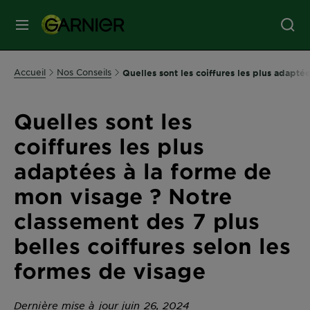
MENU
SOINS
Accueil
Nos Conseils
Quelles sont les coiffures les plus adapté
VISAGE
Quelles sont les
SOINS
coiffures les plus
CHEVEUX
adaptées à la forme de
mon visage ? Notre
COLORATION
classement des 7 plus
belles coiffures selon les
SOLAIRE
formes de visage
SERVICES
&
Dernière mise à jour juin 26, 2024