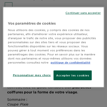
DIAGNOSTICS
Continuer sans accepter
NOS
Le secret d’une coupe de cheveux réussie est d’être
belle, mais elle doit aussi bien vous aller. La forme de
ENGAGEMENTS
Vos paramètres de cookies
votre visage est l’élément le plus important pour vous
assurer que votre nouvelle coupe vous ira. Alors,
Nous utilisons des cookies, y compris des cookies de nos
avant de prendre rendez-vous chez le coiffeur, lisez ce
partenaires, afin d’améliorer votre expérience utilisateur,
Explorer
d’analyser le trafic de notre site, vous proposer des publicités
guide consacré aux
plus belles coiffures pour la forme
personnalisées sur des sites tiers et vous proposer des
.
de votre visage
Au coeur
fonctionnalités disponibles sur les réseaux sociaux. Vous
de
pouvez gérer à tout moment vos préférences dans les
paramétrages des cookies. Pour en savoir plus sur la manière
l'ingrédient
dont nos partenaires et nous-mêmes utilisons vos données
Garnier x
personnelles consultez notre
politique de confidentialité
Le secret d’une coupe de cheveux réussie est d’être
Gisele
belle, mais elle doit aussi bien vous aller. La forme
Bündchen
de votre visage est l’élément le plus important pour
Personnaliser mes choix
Accepter les cookies
Notre
vous assurer que votre nouvelle coupe vous ira.
magazine
Alors, avant de prendre rendez-vous chez le
coiffeur, lisez ce guide consacré aux
plus belles
.
coiffures pour la forme de votre visage
Sommaire :
Coupe Pixie