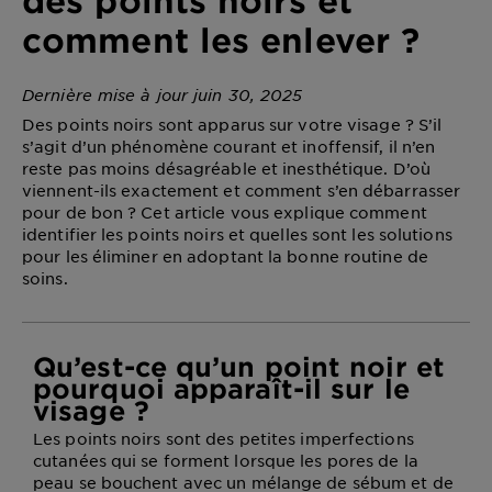
DIAGNOSTICS
comment les enlever ?
NOS
ENGAGEMENTS
Dernière mise à jour juin 30, 2025
Des points noirs sont apparus sur votre visage ? S’il
s’agit d’un phénomène courant et inoffensif, il n’en
Explorer
reste pas moins désagréable et inesthétique. D’où
viennent-ils exactement et comment s’en débarrasser
Au coeur
pour de bon ? Cet article vous explique comment
de
identifier les points noirs et quelles sont les solutions
pour les éliminer en adoptant la bonne routine de
l'ingrédient
Garnier x
soins.
Gisele
Bündchen
Notre
Qu’est-ce qu’un point noir et
magazine
pourquoi apparaît-il sur le
visage ?
Les points noirs sont des petites imperfections
cutanées qui se forment lorsque les pores de la
peau se bouchent avec un mélange de sébum et de