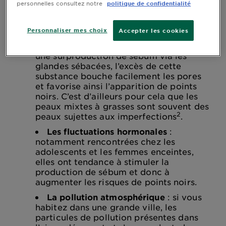
personnelles consultez notre
politique de confidentialité
des façons, et réussir à l’identifier va vous
permettre de mieux cerner vers quelles solutions
vous tourner.
Personnaliser mes choix
Accepter les cookies
Une peau grasse
: caractérisée par
une surproduction de sébum via les
glandes sébacées, l’excès de cette
substance bouche facilement les pores
et favorise ainsi l’apparition de points
noirs. C’est d’ailleurs pour cela que les
peaux mixtes à grasses sont souvent des
2
peaux sujettes aux imperfections
.
Les fluctuations hormonales
:
notamment rencontrées chez les
adolescents et les femmes enceintes,
elles ont tendance à stimuler la
production de sébum et donc à
augmenter les risques de points noirs.
La pollution atmosphérique
: si vous
habitez dans une grande ville, les
particules de pollution présentes dans