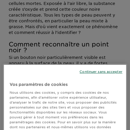
cellules mortes. Exposée à l’air libre, la substance
créée s’oxyde et prend cette couleur noire
caractéristique. Tous les types de peau peuvent y
être confrontés, en particulier la peau mixte à
grasse. Mais d’où vient exactement ce phénomène
et comment réussir à l’identifier ?
Comment reconnaître un point
noir ?
Si un bouton noir particulièrement visible est
apparu à la surface de la peau, il y a de fortes
chances pour qu’il s’agisse d’un point noir.
Continuer sans accepter
Contrairement aux petits boutons rouges, les
points noirs sont généralement plats et indolores.
Vos paramètres de cookies
Ils sont d’ailleurs souvent confondus avec les
filaments sébacés, car ces derniers peuvent aussi se
Nous utilisons des cookies, y compris des cookies de nos
partenaires, afin d’améliorer votre expérience utilisateur,
teinter de noir en raison de l’oxydation des acides
d’analyser le trafic de notre site, vous proposer des publicités
gras présents sur l’épiderme.
personnalisées sur des sites tiers et vous proposer des
fonctionnalités disponibles sur les réseaux sociaux. Vous
Quelles sont les causes fréquentes
pouvez gérer à tout moment vos préférences dans les
des points noirs ?
paramétrages des cookies. Pour en savoir plus sur la manière
dont nos partenaires et nous-mêmes utilisons vos données
L’apparition d’un point noir peut s’expliquer de bien