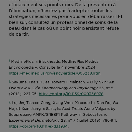
efficacement ses points noirs. De la prévention à
l’élimination, n’hésitez pas à adopter toutes les
stratégies nécessaires pour vous en débarrasser ! Et
bien sûr, consultez un professionnel de soins de la
peau dans le cas où un point noir persistant refuse
de partir.
1
MedlinePlus. « Blackheads: MedlinePlus Medical
Encyclopedia ». Consulté le 4 novembre 2024.
https://medlineplus.gov/ency/article/003238.htm
.
2
Sakuma, Thais H., et Howard I. Maibach. « Oily Skin: An
Overview ».
Skin Pharmacology and Physiology
25, n° 5
(2012): 227‑35.
https://doi.org/10.1159/000338978
.
3
Lu, Jin, Tianxin Cong, Xiang Wen, Xiaoxue Li, Dan Du, Gu
He, et Xian Jiang. « Salicylic Acid Treats Acne Vulgaris by
Suppressing AMPK/SREBP1 Pathway in Sebocytes ».
Experimental Dermatology
28, n° 7 (juillet 2019): 786‑94.
https://doi.org/10.1111/exd.13934
.