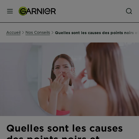
MENU
SOINS
Accueil
Nos Conseils
Quelles sont les causes des points noirs 
VISAGE
SOINS
CHEVEUX
COLORATION
SOLAIRE
Quelles sont les causes
SERVICES
des points noirs et
&