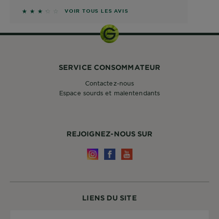
3.1667 sur 5 étoiles basé sur les avis
VOIR TOUS LES AVIS
SERVICE CONSOMMATEUR
Contactez-nous
Espace sourds et malentendants
REJOIGNEZ-NOUS SUR
LIENS DU SITE
Pays