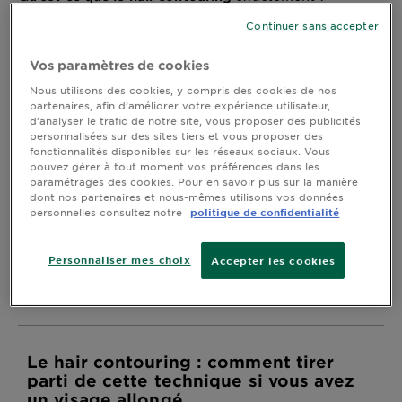
Pourquoi la forme du visage est-elle pertinente et
DIAGNOSTICS
Continuer sans accepter
comment les visages allongés peuvent-ils bénéficier
de cette technique ? Le
utilise la
hair contouring
NOS
Vos paramètres de cookies
même méthode d’application de couleur que le
ENGAGEMENTS
balayage, il s’agit de peindre à main levée des reflets
Nous utilisons des cookies, y compris des cookies de nos
naturels sur les cheveux qui s’harmonisent pour un
partenaires, afin d’améliorer votre expérience utilisateur,
d’analyser le trafic de notre site, vous proposer des publicités
résultat naturel. La différence tient au fait que cette
Explorer
personnalisées sur des sites tiers et vous proposer des
méthode sur mesure prend en compte la forme de
fonctionnalités disponibles sur les réseaux sociaux. Vous
votre visage pour déterminer les couleurs à utiliser et
Au coeur
pouvez gérer à tout moment vos préférences dans les
les zones où les appliquer. Suivant la manière
paramétrages des cookies. Pour en savoir plus sur la manière
de
d’appliquer la couleur, le
peut être utilisé
contouring
dont nos partenaires et nous-mêmes utilisons vos données
l'ingrédient
pour mettre en valeur les
,
,
personnelles consultez notre
politique de confidentialité
visages ronds
carrés
en
Garnier x
et
. Si vous avez un
forme de cœur
les visages ovales
Gisele
visage allongé, voici comment réaliser un
contouring
Personnaliser mes choix
Accepter les cookies
Bündchen
sur vos cheveux pour accentuer des traits
color
Notre
spécifiques de votre visage.
magazine
Le hair contouring : comment tirer
parti de cette technique si vous avez
un visage allongé