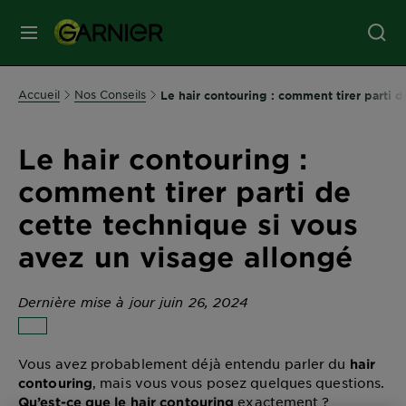
MENU
SOINS
Accueil
Nos Conseils
Le hair contouring : comment tirer parti 
VISAGE
Le hair contouring :
SOINS
comment tirer parti de
CHEVEUX
cette technique si vous
avez un visage allongé
COLORATION
Dernière mise à jour juin 26, 2024
SOLAIRE
Vous avez probablement déjà entendu parler du
hair
SERVICES
, mais vous vous posez quelques questions.
contouring
&
exactement ?
Qu’est-ce que le hair contouring