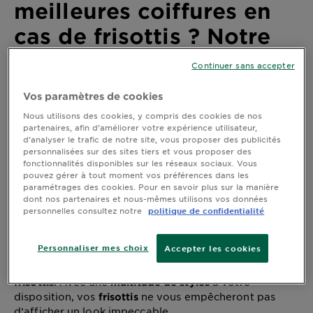
meilleures coiffures en
DIAGNOSTICS
cas de frisottis ? Notre
NOS
top 5 pour dompter vos
ENGAGEMENTS
Continuer sans accepter
cheveux
Vos paramètres de cookies
Explorer
Nous utilisons des cookies, y compris des cookies de nos
Dernière mise à jour juin 28, 2021
partenaires, afin d’améliorer votre expérience utilisateur,
Au coeur
d’analyser le trafic de notre site, vous proposer des publicités
de
personnalisées sur des sites tiers et vous proposer des
l'ingrédient
fonctionnalités disponibles sur les réseaux sociaux. Vous
Toutes celles qui ont eu affaire à des cheveux rêches,
pouvez gérer à tout moment vos préférences dans les
Garnier x
rebelles ou frisés savent à quel point c'est un
paramétrages des cookies. Pour en savoir plus sur la manière
Gisele
problème ! Quand on essaie de faire obéir sa
dont nos partenaires et nous-mêmes utilisons vos données
Bündchen
chevelure indocile, on peut avoir l’impression que la
personnelles consultez notre
politique de confidentialité
Notre
bataille est perdue d’avance. Pas de panique, des
solutions existent. On trouve aujourd’hui d’excellents
magazine
Personnaliser mes choix
Accepter les cookies
sur le marché, et nous avons
produits anti-frisottis
constitué une liste des meilleures
coiffures en cas de
. Avec une
à votre
frisottis
multitude de styles
disposition, vos
ne vous empêcheront pas
frisottis
d’afficher un look impeccable.