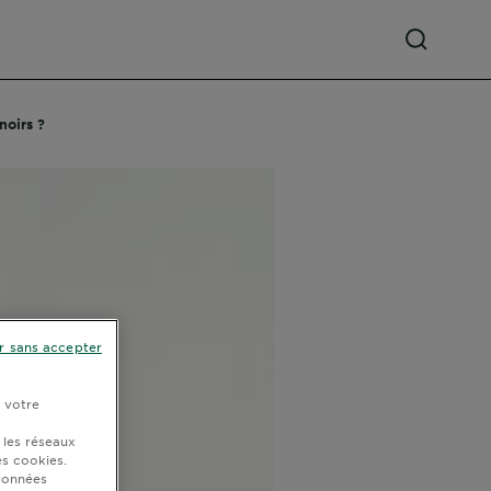
noirs ?
r sans accepter
r votre
 les réseaux
s cookies.
 données