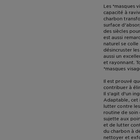
Les *masques vi
capacité à raviv
charbon transfo
surface d’absorp
des siècles pour
est aussi remar
naturel se coll
désincruster le
aussi un excelle
et rayonnant. T
*masques visage
Il est prouvé q
contribuer à éli
Il s’agit d’un in
Adaptable, cet 
lutter contre l
routine de soin
sujette aux poin
et de lutter co
du charbon à dé
nettoyer et exf