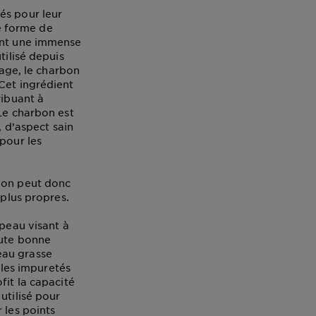
és pour leur
ne forme de
nent une immense
tilisé depuis
sage, le charbon
Cet ingrédient
ribuant à
 Le charbon est
, d’aspect sain
pour les
rbon peut donc
 plus propres.
 peau visant à
oute bonne
eau grasse
 les impuretés
fit la capacité
utilisé pour
 les points