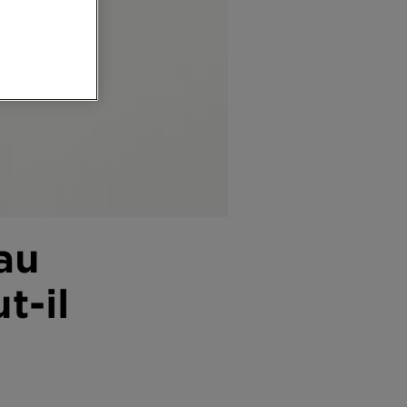
au
t-il