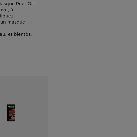
 Masque Peel-Off
ive, à
pliquez
d’un masque
au, et bientôt,