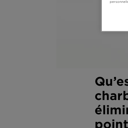
personnell
Qu’e
char
élimi
point