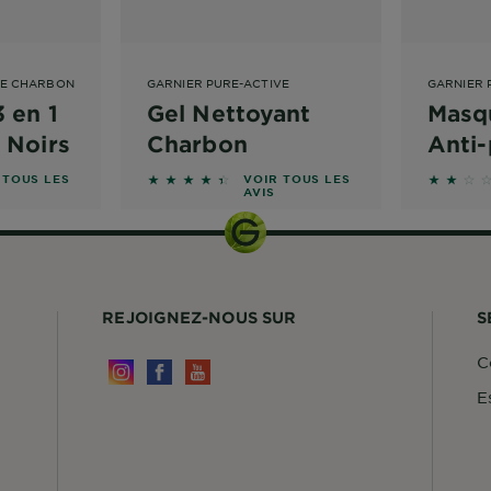
VE CHARBON
GARNIER PURE-ACTIVE
GARNIER 
 en 1
Gel Nettoyant
Masq
 Noirs
Charbon
Anti-
iles basé sur les avis
4.3333 sur 5 étoiles basé sur les avis
1.75 su
 TOUS LES
VOIR TOUS LES
AVIS
REJOIGNEZ-NOUS SUR
S
C
E