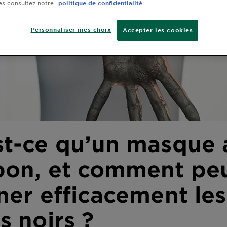
es consultez notre
politique de confidentialité
Personnaliser mes choix
Accepter les cookies
st-ce qu’un masque 
bon, et comment peu
ner efficacement les
s noirs ?