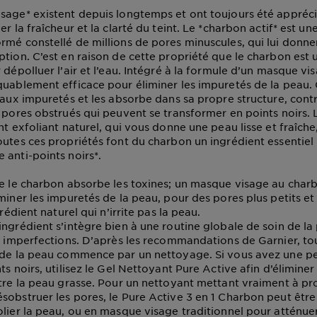
sage* existent depuis longtemps et ont toujours été appréci
er la fraîcheur et la clarté du teint. Le *charbon actif* est u
rmé constellé de millions de pores minuscules, qui lui don
tion. C’est en raison de cette propriété que le charbon est u
 dépolluer l’air et l’eau. Intégré à la formule d’un masque vi
quablement efficace pour éliminer les impuretés de la peau. 
e aux impuretés et les absorbe dans sa propre structure, cont
s pores obstrués qui peuvent se transformer en points noirs.
nt exfoliant naturel, qui vous donne une peau lisse et fraîche
outes ces propriétés font du charbon un ingrédient essentiel 
 anti-points noirs*.
ue le charbon absorbe les toxines; un masque visage au cha
miner les impuretés de la peau, pour des pores plus petits et
grédient naturel qui n’irrite pas la peau.
ingrédient s’intègre bien à une routine globale de soin de la
es imperfections. D’après les recommandations de Garnier, t
 de la peau commence par un nettoyage. Si vous avez une p
ts noirs, utilisez le Gel Nettoyant Pure Active afin d’éliminer
ntre la peau grasse. Pour un nettoyant mettant vraiment à pro
sobstruer les pores, le Pure Active 3 en 1 Charbon peut être 
olier la peau, ou en masque visage traditionnel pour atténuer