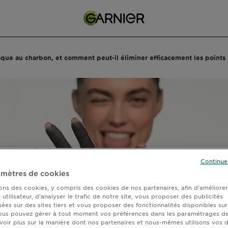
que au charbon, et comment peut-il éliminer efficacement les points 
Continue
mètres de cookies
sons des cookies, y compris des cookies de nos partenaires, afin d’améliore
utilisateur, d’analyser le trafic de notre site, vous proposer des publicités
sées sur des sites tiers et vous proposer des fonctionnalités disponibles sur
ous pouvez gérer à tout moment vos préférences dans les paramétrages de
voir plus sur la manière dont nos partenaires et nous-mêmes utilisons vos