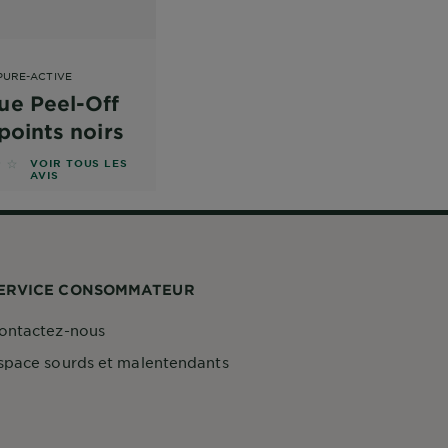
PURE-ACTIVE
ue Peel-Off
points noirs
r 5 étoiles basé sur les avis
VOIR TOUS LES
AVIS
ERVICE CONSOMMATEUR
ontactez-nous
space sourds et malentendants