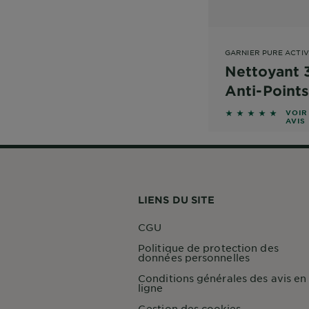
GARNIER PURE ACTI
Nettoyant 3
Anti-Points
4.7426 sur 5 éto
VOIR
AVIS
LIENS DU SITE
CGU
Politique de protection des
données personnelles
Conditions générales des avis en
ligne
Gestion des cookies