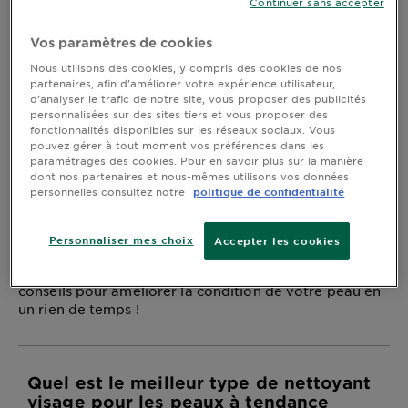
de nettoyant visage pour
Continuer sans accepter
DIAGNOSTICS
les peaux à tendance
Vos paramètres de cookies
NOS
acnéique ? Nos 5
Nous utilisons des cookies, y compris des cookies de nos
ENGAGEMENTS
partenaires, afin d’améliorer votre expérience utilisateur,
d’analyser le trafic de notre site, vous proposer des publicités
meilleures suggestions
personnalisées sur des sites tiers et vous proposer des
fonctionnalités disponibles sur les réseaux sociaux. Vous
Explorer
pouvez gérer à tout moment vos préférences dans les
Dernière mise à jour juin 28, 2021
paramétrages des cookies. Pour en savoir plus sur la manière
Au coeur
dont nos partenaires et nous-mêmes utilisons vos données
de
personnelles consultez notre
politique de confidentialité
l'ingrédient
Vous êtes-vous déjà sentie submergée par la quantité
Garnier x
de *nettoyants visage* disponibles dans le commerce
Personnaliser mes choix
Accepter les cookies
Gisele
? Si vous avez des doutes sur celui qui serait le mieux
adapté aux peaux à tendance acnéique, voici nos
Bündchen
Notre
conseils pour améliorer la condition de votre peau en
un rien de temps !
magazine
Quel est le meilleur type de nettoyant
visage pour les peaux à tendance