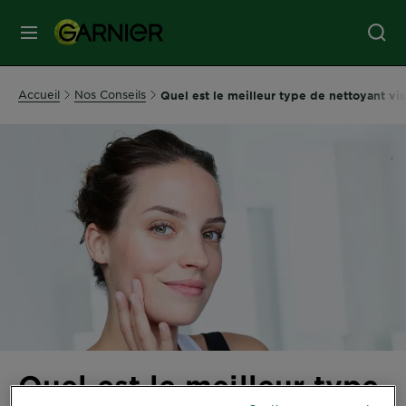
MENU
SOINS
Accueil
Nos Conseils
Quel est le meilleur type de nettoyant v
VISAGE
SOINS
CHEVEUX
COLORATION
SOLAIRE
Quel est le meilleur type
SERVICES
&