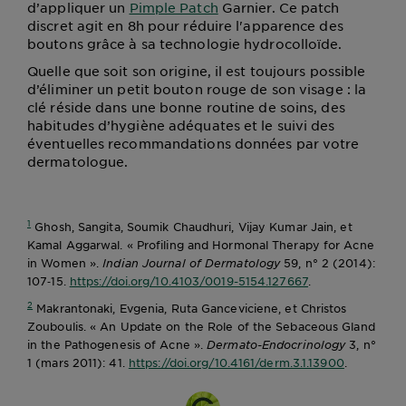
d’appliquer un
Pimple Patch
Garnier. Ce patch
discret agit en 8h pour réduire l'apparence des
boutons grâce à sa technologie hydrocolloïde.
Quelle que soit son origine, il est toujours possible
d’éliminer un petit bouton rouge de son visage : la
clé réside dans une bonne routine de soins, des
habitudes d’hygiène adéquates et le suivi des
éventuelles recommandations données par votre
dermatologue.
1
Ghosh, Sangita, Soumik Chaudhuri, Vijay Kumar Jain, et
Kamal Aggarwal. « Profiling and Hormonal Therapy for Acne
in Women ».
Indian Journal of Dermatology
59, n° 2 (2014):
107‑15.
https://doi.org/10.4103/0019-5154.127667
.
2
Makrantonaki, Evgenia, Ruta Ganceviciene, et Christos
Zouboulis. « An Update on the Role of the Sebaceous Gland
in the Pathogenesis of Acne ».
Dermato-Endocrinology
3, n°
1 (mars 2011): 41.
https://doi.org/10.4161/derm.3.1.13900
.