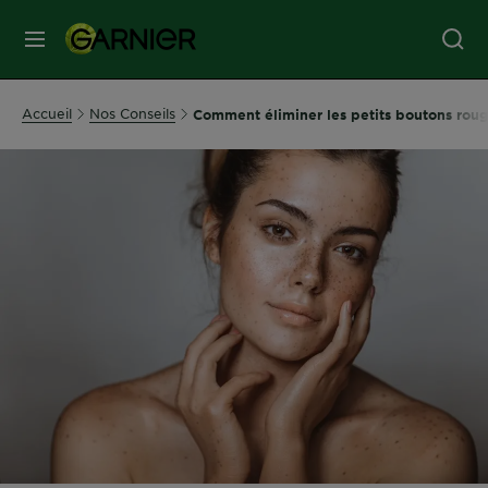
MENU
SOINS
Accueil
Nos Conseils
Comment éliminer les petits boutons rouge
VISAGE
SOINS
CHEVEUX
COLORATION
SOLAIRE
SERVICES
&