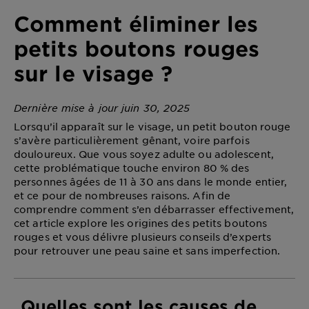
DIAGNOSTICS
Comment éliminer les
NOS
petits boutons rouges
ENGAGEMENTS
sur le visage ?
Explorer
Dernière mise à jour juin 30, 2025
Lorsqu’il apparaît sur le visage, un petit bouton rouge
Au coeur
s’avère particulièrement gênant, voire parfois
de
douloureux. Que vous soyez adulte ou adolescent,
l'ingrédient
cette problématique touche environ 80 % des
Garnier x
personnes âgées de 11 à 30 ans dans le monde entier,
Gisele
et ce pour de nombreuses raisons. Afin de
Bündchen
comprendre comment s’en débarrasser effectivement,
Notre
cet article explore les origines des petits boutons
magazine
rouges et vous délivre plusieurs conseils d’experts
pour retrouver une peau saine et sans imperfection.
Quelles sont les causes de