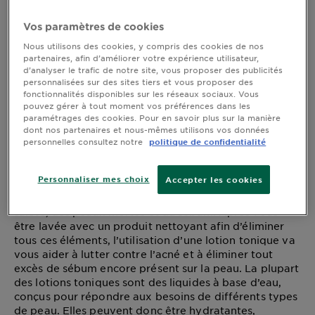
tonique et pourquoi
DIAGNOSTICS
Vos paramètres de cookies
devriez-vous en utiliser
NOS
Nous utilisons des cookies, y compris des cookies de nos
une à l’huile essentielle
ENGAGEMENTS
partenaires, afin d’améliorer votre expérience utilisateur,
d’analyser le trafic de notre site, vous proposer des publicités
de thym bio ?
personnalisées sur des sites tiers et vous proposer des
fonctionnalités disponibles sur les réseaux sociaux. Vous
Explorer
pouvez gérer à tout moment vos préférences dans les
paramétrages des cookies. Pour en savoir plus sur la manière
Dernière mise à jour juin 28, 2021
Au coeur
dont nos partenaires et nous-mêmes utilisons vos données
personnelles consultez notre
politique de confidentialité
de
l'ingrédient
Nettoyer et tonifier votre peau peut être très
Garnier x
Personnaliser mes choix
Accepter les cookies
bénéfique pour votre teint en général. Au cours de la
Gisele
journée, la surface de votre peau accumule de la
Bündchen
saleté, des peaux mortes et du sébum. Après vous
Notre
être lavée avec un produit nettoyant afin d’éliminer
tous ces éléments, l’utilisation d’une lotion tonique va
magazine
vous aider à lutter contre l’acné et à éliminer tout
excès de sébum encore présent sur la peau. La plupart
des lotions toniques sont des liquides à base d’eau,
conçus pour répondre aux besoins de différents types
de peau. Elles peuvent donc être hydratantes,