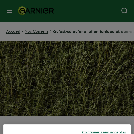
MENU
SOINS
Accueil
Nos Conseils
Qu’est-ce qu’une lotion tonique et pourquo
VISAGE
SOINS
CHEVEUX
COLORATION
SOLAIRE
SERVICES
Qu’est-ce qu’une lotion
&
Continuer sans accepter