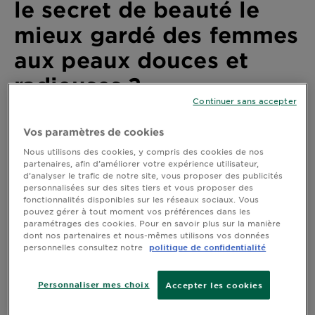
le secret de beauté le
DIAGNOSTICS
mieux gardé des femmes
NOS
aux peaux douces et
ENGAGEMENTS
radieuses ?
Continuer sans accepter
Explorer
Dernière mise à jour juin 28, 2021
Au coeur
Vos paramètres de cookies
de
Nous utilisons des cookies, y compris des cookies de nos
partenaires, afin d’améliorer votre expérience utilisateur,
l'ingrédient
Surnommé la « rose du Japon » en raison de ses
d’analyser le trafic de notre site, vous proposer des publicités
Garnier x
origines asiatiques, le camélia est un arbuste qui
personnalisées sur des sites tiers et vous proposer des
Gisele
produit des fleurs aux couleurs aussi variées que
fonctionnalités disponibles sur les réseaux sociaux. Vous
chatoyantes. Utilisées dès le 7e siècle par les femmes
Bündchen
pouvez gérer à tout moment vos préférences dans les
Notre
paramétrages des cookies. Pour en savoir plus sur la manière
japonaises, les fleurs de camélia possèdent de
dont nos partenaires et nous-mêmes utilisons vos données
multiples propriétés qui rendent la peau douce et
magazine
personnelles consultez notre
politique de confidentialité
radieuse. Découvrez tous les secrets de beauté du
camélia pour avoir vous aussi une peau
resplendissante.
Personnaliser mes choix
Accepter les cookies