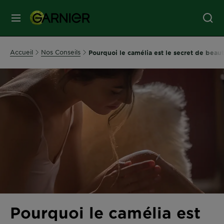
MENU
SOINS
Accueil
Nos Conseils
Pourquoi le camélia est le secret de bea
VISAGE
SOINS
CHEVEUX
COLORATION
SOLAIRE
Pourquoi le camélia est
SERVICES
&