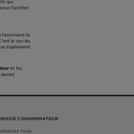
fs qui
vous facilitez
!
 favorisent le
C’est le cas du
pose également
et les
teur
s devez
ERVICE CONSOMMATEUR
ontactez-nous