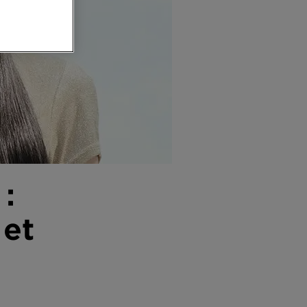
:
 et