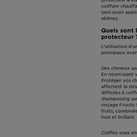
coiffure chauffa
sans avoir appl
abîmez.
Quels sont l
protecteur 
L’utilisation d
principaux avan
Des cheveux sain
En nourrissant v
Protéger vos ch
affectent la str
difficiles à coi
shampooing sans
rinçage Fructis
fruits, combinée
lisse et brillant.
Coiffez-vous en