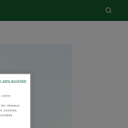
r sans accepter
r votre
 les réseaux
s cookies.
 données