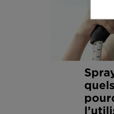
DIAGNOSTICS
NOS
ENGAGEMENTS
Explorer
Au coeur
de
l'ingrédient
Garnier x
Spra
Gisele
Bündchen
quels
Notre
magazine
pour
l’util