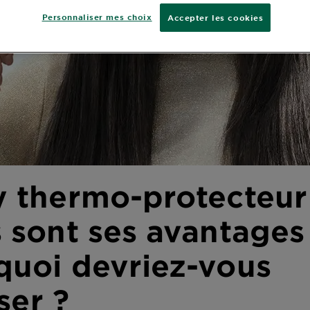
Personnaliser mes choix
Accepter les cookies
y thermo-protecteur 
 sont ses avantages
quoi devriez-vous
iser ?