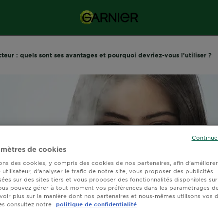
eur : quels sont ses avantages et pourquoi devriez-vous l’utiliser ?
Continue
mètres de cookies
sons des cookies, y compris des cookies de nos partenaires, afin d’améliore
utilisateur, d’analyser le trafic de notre site, vous proposer des publicités
sées sur des sites tiers et vous proposer des fonctionnalités disponibles sur
ous pouvez gérer à tout moment vos préférences dans les paramétrages de
voir plus sur la manière dont nos partenaires et nous-mêmes utilisons vos
es consultez notre
politique de confidentialité