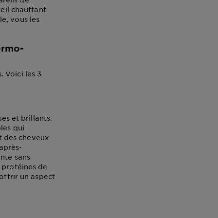
reil chauffant
e, vous les
hermo-
 Voici les 3
es et brillants.
les qui
 et des cheveux
 après-
ante sans
 protéines de
offrir un aspect