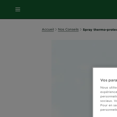
MENU
SOINS
Accueil
Nos Conseils
Spray thermo-protect
VISAGE
SOINS
CHEVEUX
COLORATION
Vos para
Nous utili
SOLAIRE
expérience 
personnali
sociaux. V
Pour en sa
SERVICES
personnell
&