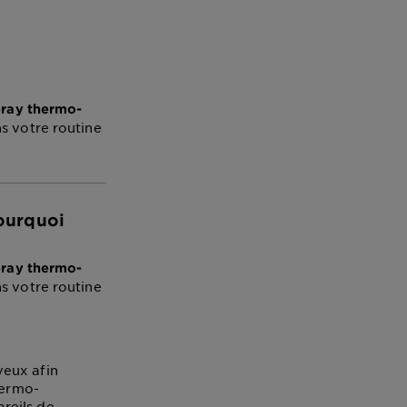
pray thermo-
s votre routine
ourquoi
pray thermo-
s votre routine
veux afin
hermo-
reils de