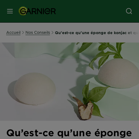
MENU
SOINS
Accueil
Nos Conseils
Qu’est-ce qu’une éponge de konjac et quel
VISAGE
SOINS
CHEVEUX
COLORATION
SOLAIRE
SERVICES
Qu’est-ce qu’une éponge
&