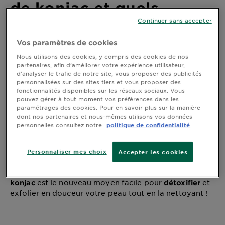
de konjac et quels
DIAGNOSTICS
Continuer sans accepter
bienfaits apporte-t-elle
NOS
pour une peau plus lisse
ENGAGEMENTS
Vos paramètres de cookies
Nous utilisons des cookies, y compris des cookies de nos
et plus éclatante ?
partenaires, afin d’améliorer votre expérience utilisateur,
d’analyser le trafic de notre site, vous proposer des publicités
Explorer
personnalisées sur des sites tiers et vous proposer des
Dernière mise à jour juin 28, 2021
fonctionnalités disponibles sur les réseaux sociaux. Vous
Au coeur
pouvez gérer à tout moment vos préférences dans les
de
paramétrages des cookies. Pour en savoir plus sur la manière
dont nos partenaires et nous-mêmes utilisons vos données
l'ingrédient
À moins que vous ne vous soyez cachée quelque part
personnelles consultez notre
politique de confidentialité
Garnier x
dans une grotte secrète (idéalement avec piscines de
Gisele
spa et soins au sel), vous avez probablement entendu
Bündchen
parler des
et vous vous demandez
éponges de konjac
Personnaliser mes choix
Accepter les cookies
Notre
pourquoi on en fait toute une histoire. Associée avec
magazine
un
moussant, l’
gel nettoyant
éponge nettoyante de
est le nouveau moyen facile pour
et
konjac
détoxifier
exfolier en douceur votre peau tout en la nettoyant !