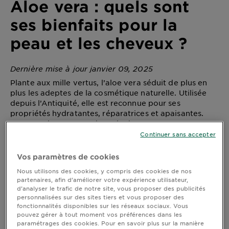
Aloe vera : quels sont
DIAGNOSTICS
ses bienfaits pour la
NOS
peau et les cheveux ?
ENGAGEMENTS
Dernière mise à jour janvier 09, 2025
Explorer
Plante aux mille vertus, l’aloe vera séduit de plus en
plus les adeptes de la cosmétique naturelle. Utilisée
Au coeur
depuis l’Antiquité, elle est reconnue pour ses
de
propriétés hydratantes, réparatrices et apaisantes.
l'ingrédient
Que ce soit pour prendre soin de votre peau ou
Garnier x
revitaliser vos cheveux, l’aloe vera pourrait bien
Continuer sans accepter
Gisele
devenir un allié incontournable de votre routine
Bündchen
beauté ! Pourquoi ? Et comment l’intégrer à son
Vos paramètres de cookies
Notre
quotidien ? Nos réponses sont dans cet article.
Nous utilisons des cookies, y compris des cookies de nos
magazine
partenaires, afin d’améliorer votre expérience utilisateur,
d’analyser le trafic de notre site, vous proposer des publicités
personnalisées sur des sites tiers et vous proposer des
Qu’est-ce que l’aloe vera ?
fonctionnalités disponibles sur les réseaux sociaux. Vous
pouvez gérer à tout moment vos préférences dans les
L’aloe vera (Aloe Barbadensis) est une plante
paramétrages des cookies. Pour en savoir plus sur la manière
succulente de la famille des liliacées,