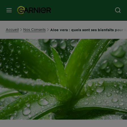
MENU
SOINS
Accueil
Nos Conseils
Aloe vera : quels sont ses bienfaits pour 
VISAGE
SOINS
CHEVEUX
COLORATION
SOLAIRE
SERVICES
&