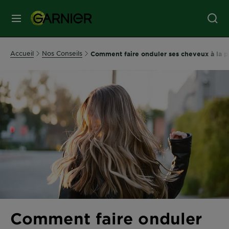
MENU
SOINS
Accueil
Nos Conseils
Comment faire onduler ses cheveux à la pe
VISAGE
SOINS
CHEVEUX
COLORATION
SOLAIRE
SERVICES
Comment faire onduler
&