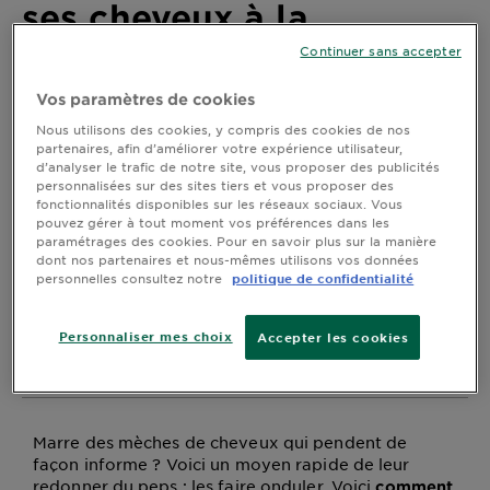
ses cheveux à la
DIAGNOSTICS
perfection : nos
Continuer sans accepter
NOS
3 astuces selon votre
ENGAGEMENTS
Vos paramètres de cookies
coiffure
Nous utilisons des cookies, y compris des cookies de nos
partenaires, afin d’améliorer votre expérience utilisateur,
Explorer
d’analyser le trafic de notre site, vous proposer des publicités
personnalisées sur des sites tiers et vous proposer des
Dernière mise à jour mars 27, 2025
Au coeur
fonctionnalités disponibles sur les réseaux sociaux. Vous
pouvez gérer à tout moment vos préférences dans les
de
paramétrages des cookies. Pour en savoir plus sur la manière
l'ingrédient
dont nos partenaires et nous-mêmes utilisons vos données
Marre des mèches de cheveux qui pendent de façon
Garnier x
personnelles consultez notre
politique de confidentialité
informe ? Voici un moyen rapide de leur redonner du
Gisele
peps : les faire onduler. Voici
comment faire onduler
Bündchen
, quel que soit leur
ses cheveux de façon naturelle
Personnaliser mes choix
Accepter les cookies
Notre
type.
magazine
Marre des mèches de cheveux qui pendent de
façon informe ? Voici un moyen rapide de leur
redonner du peps : les faire onduler. Voici
comment