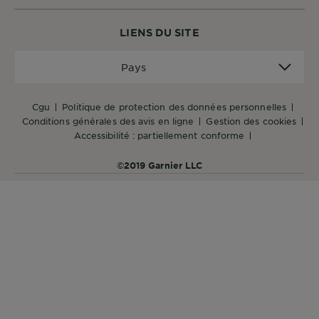
DIAGNOSTICS
LIENS DU SITE
NOS
Pays
ENGAGEMENTS
Pays
Explorer
cgu
politique de protection des données personnelles
conditions générales des avis en ligne
gestion des cookies
Au coeur
accessibilité : partiellement conforme
de
©2019 Garnier LLC
l'ingrédient
Garnier x
Gisele
Bündchen
Notre
magazine