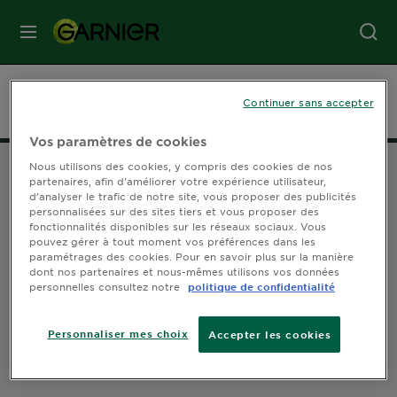
MENU
SOINS
Accueil
Jeu Concours
Continuer sans accepter
VISAGE
Vos paramètres de cookies
Nous utilisons des cookies, y compris des cookies de nos
SOINS
partenaires, afin d’améliorer votre expérience utilisateur,
CHEVEUX
d’analyser le trafic de notre site, vous proposer des publicités
SERVICE CONSOMMATEUR
personnalisées sur des sites tiers et vous proposer des
fonctionnalités disponibles sur les réseaux sociaux. Vous
Contactez-nous
pouvez gérer à tout moment vos préférences dans les
Espace sourds et malentendants
COLORATION
paramétrages des cookies. Pour en savoir plus sur la manière
dont nos partenaires et nous-mêmes utilisons vos données
personnelles consultez notre
politique de confidentialité
SOLAIRE
REJOIGNEZ-NOUS SUR
Personnaliser mes choix
Accepter les cookies
SERVICES
&