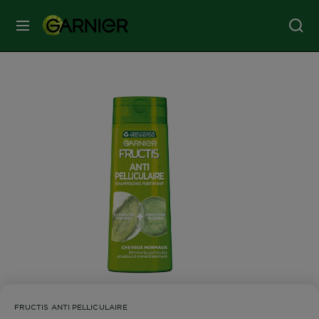
MENU
SOINS
VISAGE
SOINS
CHEVEUX
COLORATION
SOLAIRE
SERVICES
FRUCTIS ANTI PELLICULAIRE
&