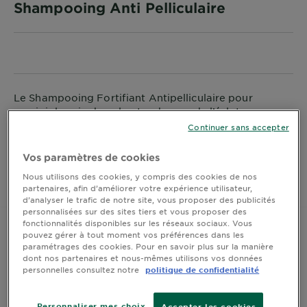
Shampooing Anti Pelliculaire
DIAGNOSTICS
NOS
ENGAGEMENTS
Le Shampooing Fortifiant Antipelliculaire pour
Explorer
assainir le cuir chevelu et redonner de l’éclat aux
cheveux
Au coeur
Continuer sans accepter
de
TAILLE
0
Vos paramètres de cookies
l'ingrédient
Garnier x
Nous utilisons des cookies, y compris des cookies de nos
ACHETER
partenaires, afin d’améliorer votre expérience utilisateur,
Gisele
d’analyser le trafic de notre site, vous proposer des publicités
Bündchen
personnalisées sur des sites tiers et vous proposer des
Notre
fonctionnalités disponibles sur les réseaux sociaux. Vous
magazine
pouvez gérer à tout moment vos préférences dans les
paramétrages des cookies. Pour en savoir plus sur la manière
Information sur le produit
dont nos partenaires et nous-mêmes utilisons vos données
personnelles consultez notre
politique de confidentialité
CLOSE SUBPANEL
Personnaliser mes choix
Accepter les cookies