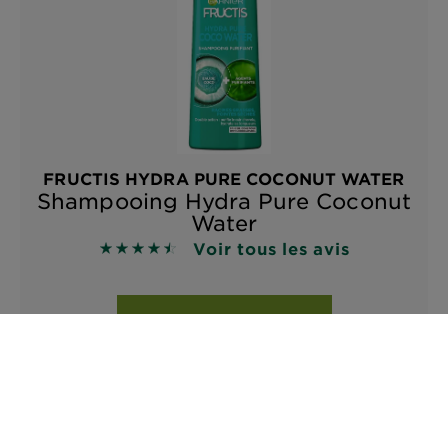
FRUCTIS HYDRA PURE COCONUT WATER
Shampooing Hydra Pure Coconut
Water
Voir tous les avis
4.5 sur 5 étoiles basé sur les avis
APERÇU RAPIDE